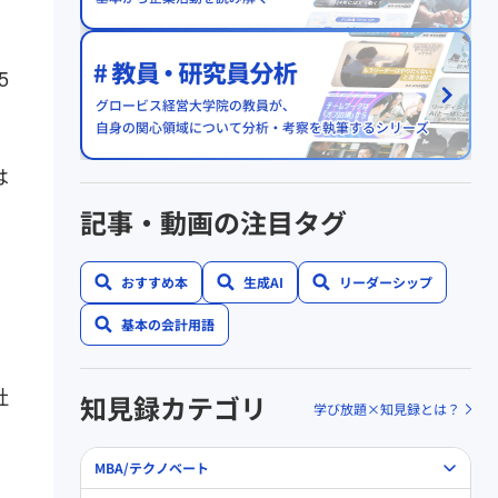
は
記事・動画の注目タグ
おすすめ本
生成AI
リーダーシップ
基本の会計用語
社
知見録カテゴリ
学び放題×知見録とは？
MBA/テクノベート