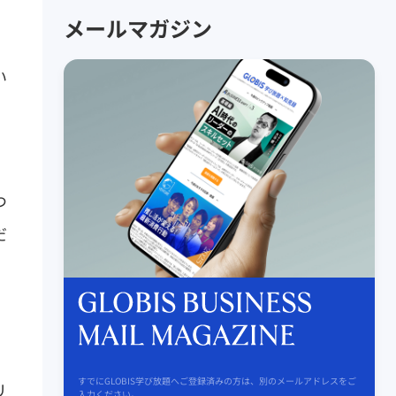
メールマガジン
い
つ
だ
すでにGLOBIS学び放題へご登録済みの方は、別のメールアドレスをご
リ
入力ください。