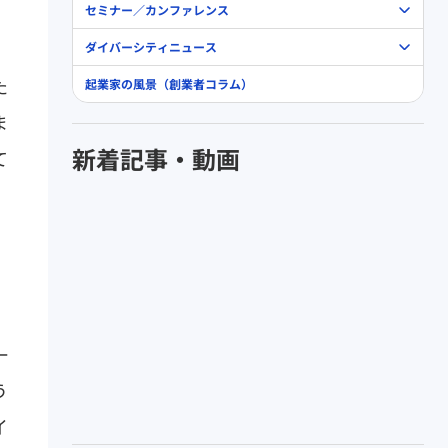
セミナー／カンファレンス
ダイバーシティニュース
た
起業家の風景（創業者コラム）
ま
新着記事・動画
て
一
う
イ