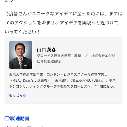
今度皆さんがユニークなアイデアに至った時には、まずは
10のアクションを済ませ、アイデアを実現へと近づけて
いってください！
山口 英彦
グロービス経営大学院 教員 ／ 株式会社エグザ
ビオ代表取締役
東京大学経済学部卒業、ロンドン・ビジネススクール経営学修士
（MBA、Dean's List表彰）。 東京銀行（現三菱東京UFJ銀行）、ボス
トンコンサルティンググループ等を経てグロービスへ。7年間に渡って
マネジング・ディレクターとして同社の経営に参画した後、2014年に
もっとみる
独立。 現在は企業のイノベーション・パートナーEXABIOの代表とし
て、主にサービス、流通、金融、メディア、エネルギー、消費財といっ
た業界のクライアントに対し、成長戦略立案や新規事業開発、営業・マ
ーケティング強化などを支援。加えて、大手企業グループやベンチャー
関連動画
企業、自治体のアドバイザーを務めながら、自らエンジェル投資家とし