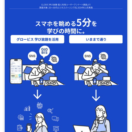
5分
スマホを眺める
を
学びの時間に｡