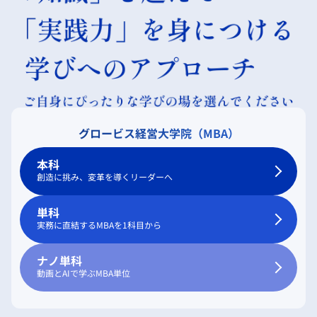
グロービス経営大学院（MBA）
本科
創造に挑み、変革を導くリーダーへ
単科
実務に直結するMBAを1科目から
ナノ単科
動画とAIで学ぶMBA単位