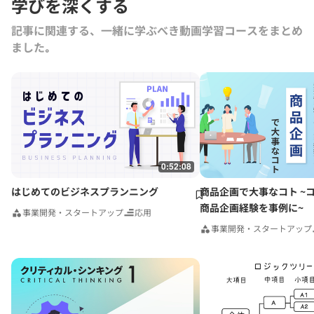
学びを深くする
て多数のスタートアップ育成に取り組んでいる。 主著に『法人営業
利益の法則』（ダイヤモンド社）、『サービスを制するものはビジネス
記事に関連する、一緒に学ぶべき動画学習コースをまとめ
を制する』（東洋経済新報社）、共著・共訳に『日本の営業2011』、
ました｡
『MBAマネジメント・ブックⅡ』（以上はダイヤモンド社）、『MITス
ローン・スクール 戦略論』（東洋経済新報社）などがある。
0:52:08
はじめてのビジネスプランニング
商品企画で大事なコト ~
商品企画経験を事例に~
事業開発・スタートアップ
応用
事業開発・スタートアップ