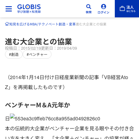
知見を広げる
MBA/テクノベート
創造・変革
進む大企業との協業
進む大企業との協業
投稿日：2015/02/19
更新日：2019/04/09
#創造
#ベンチャー
（2014年1月14日付け日経産業新聞の記事「VB経営Ato
Z」を再掲載したものです）
ベンチャーM＆A元年か
日
本の伝統的大企業がベンチャー企業を見る眼やその付き合
い方を大きく変え、「大企業＋ベンチャー」の協業が様々