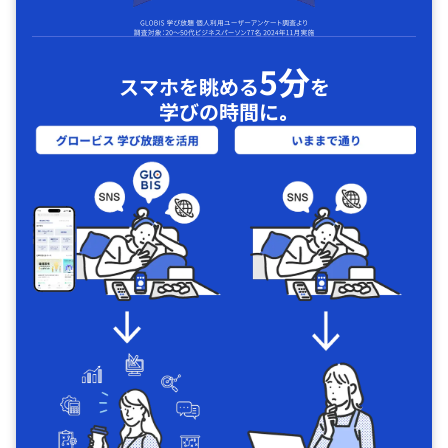
5分
スマホを眺める
を
学びの時間に｡