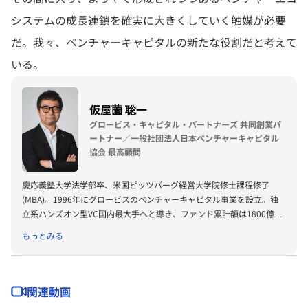
システムの成長連鎖を確実に大きくしていく触媒が必要
だ。我々、ベンチャーキャピタルの新たな役割だと考えて
いる。
仮屋薗 聡一
グロービス・キャピタル・パートナーズ 共同創業パ
ートナー／一般社団法人日本ベンチャーキャピタル
協会 最高顧問
慶応義塾大学法学部卒、米国ピッツバーグ経営大学院修士課程修了
(MBA)。1996年にグロービスのベンチャーキャピタル事業を設立。独
立系ハンズオン型VC国内最大手へと導き、ファンド累計額は1800億円
を超える。2015年より日本ベンチャーキャピタル協会会長、現在は最
もっとみる
高顧問。官公庁関連委員会等の委員を歴任、スタートアップ関連著書多
数。グロービス・テクノベート経営研究所所長、グロービス経営大学院
教員も務める 。著書に、『機関投資家のためのプライベートエクイテ
ィ』（きんざい）、『ケースで学ぶ起業戦略』（日経BP社）、『MBA
関連動画
ビジネスプラン』（ダイヤモンド社）、『ベンチャーキャピタリストが