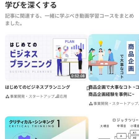
学びを深くする
語る起業家への提言』（税務研究会）がある。
記事に関連する、一緒に学ぶべき動画学習コースをまとめ
ました｡
0:52:08
はじめてのビジネスプランニング
商品企画で大事なコト ~
商品企画経験を事例に~
事業開発・スタートアップ
応用
事業開発・スタートアップ