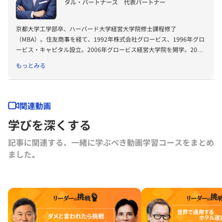
タル・パートナーズ 代表パートナー
京都大学工学部卒、ハーバード大学経営大学院修士課程修了
（MBA）。住友商事を経て、1992年株式会社グロービス、1996年グロ
ービス・キャピタル設立。2006年グロービス経営大学院を開学。2008
年に「G1サミット」を創設。2011年には復興支援プロジェクトKIBOW
もっとみる
を立ち上げる。2016年に茨城ロボッツ、2019年に茨城放送オーナー就
任。2022年にLuckyFesを立ち上げ、現在総合プロデューサーを務め
る。2024年よりBARKSオーナー、世界最大のPR会社の米国エデルマン
社 社外取締役。
関連動画
学びを深くする
記事に関連する、一緒に学ぶべき動画学習コースをまとめ
ました｡