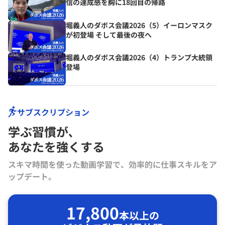
信の達成感を胸に18回目の帰路
堀義人のダボス会議2026（5）イーロンマスク
が初登場 そして最後の夜へ
堀義人のダボス会議2026（4）トランプ大統領
登場
サブスクリプション
学ぶ習慣が､
あなたを強くする
スキマ時間を使った動画学習で、効率的に仕事スキルをア
ップデート。
17,800
本以上の