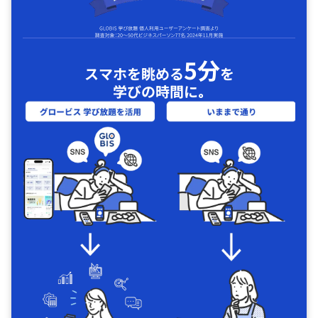
5分
スマホを眺める
を
学びの時間に｡