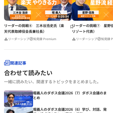
0:25:34
リーダーの挑戦⑥ 三木谷浩史氏（楽
リーダーの挑戦⑦ 星野
天代表取締役会長兼社長）
リゾート代表）
リーダーシップ
知見録 Premium
リーダーシップ
知見録 P
関連記事
合わせて読みたい
一緒に読みたい、関連するトピックをまとめました｡
堀義人のダボス会議2026（7）ダボス会議のま
とめ
堀義人のダボス会議2026（6）学び、対話、発