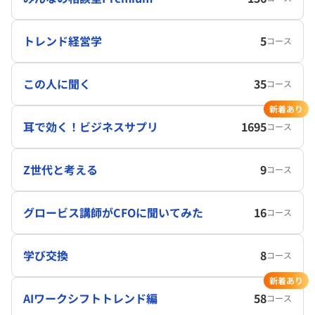
トレンド経営学
5
コース
この人に聞く
35
コース
新着あり
耳で効く！ビジネスサプリ
1695
コース
Z世代と考える
9
コース
グロービス講師がCFOに聞いてみた
16
コース
学び交換
8
コース
新着あり
AIワークシフトトレンド編
58
コース