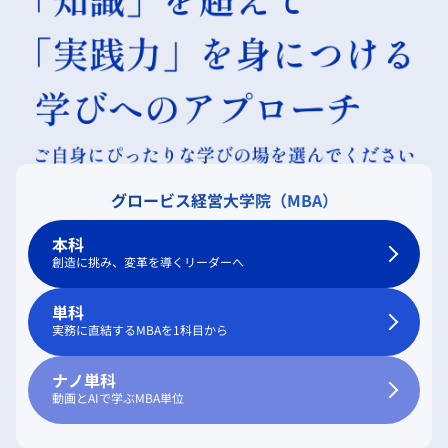
グロービス経営大学院（MBA）
本科
創造に挑み、変革を導くリーダーへ
単科
実務に直結するMBAを1科目から
ナノ単科
動画とAIで学ぶMBA単位