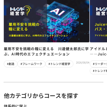
雇用不安を挑戦の糧に変える 川邊健太郎氏に学
アイドル
ぶ、AI時代のエフェクチュエーション
――Jui
チーム」
2026/08/04
#創造
#フレームワーク
#トレンド経営学
#リーダー
#トレンド
他カテゴリからコースを探す
体系的に学ぶ