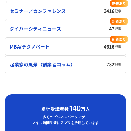
新着あり
セミナー／カンファレンス
3416
記事
新着あり
ダイバーシティニュース
47
記事
新着あり
MBA/テクノベート
4616
記事
起業家の風景（創業者コラム）
732
記事
1
40
累計受講者数
万人
多くのビジネスパーソンが、
スキマ時間学習にアプリを活用しています