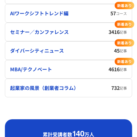
新着あり
AIワークシフトトレンド編
57
コース
新着あり
セミナー／カンファレンス
3416
記事
新着あり
ダイバーシティニュース
45
記事
新着あり
MBA/テクノベート
4616
記事
起業家の風景（創業者コラム）
732
記事
1
40
累計受講者数
万人