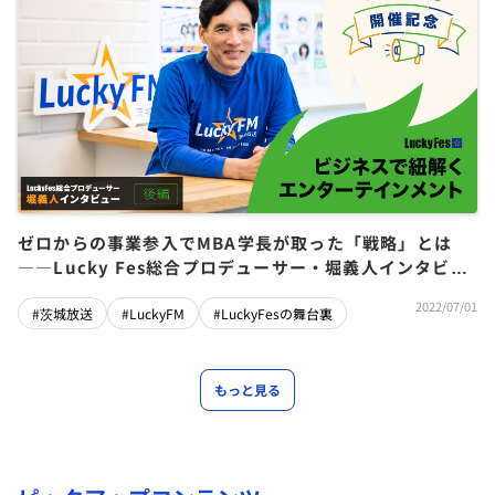
ゼロからの事業参入でMBA学長が取った「戦略」とは
――Lucky Fes総合プロデューサー・堀義人インタビュ
ー
2022/07/01
#茨城放送
#LuckyFM
#LuckyFesの舞台裏
もっと見る