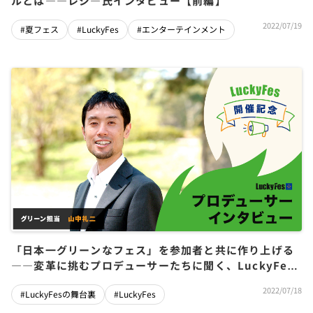
ルとは――レジ―氏インタビュー【前編】
2022/07/19
#夏フェス
#LuckyFes
#エンターテインメント
「日本一グリーンなフェス」を参加者と共に作り上げる
――変革に挑むプロデューサーたちに聞く、LuckyFes
の舞台裏
2022/07/18
#LuckyFesの舞台裏
#LuckyFes