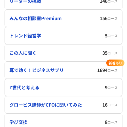
リーダーの挑戦
146
コース
みんなの相談室Premium
156
コース
トレンド経営学
5
コース
この人に聞く
35
コース
新着あり
耳で効く！ビジネスサプリ
1694
コース
Z世代と考える
9
コース
グロービス講師がCFOに聞いてみた
16
コース
学び交換
8
コース