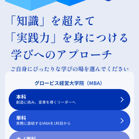
グロービス経営大学院（MBA）
本科
創造に挑み、変革を導くリーダーへ
単科
実務に直結するMBAを1科目から
ナノ単科