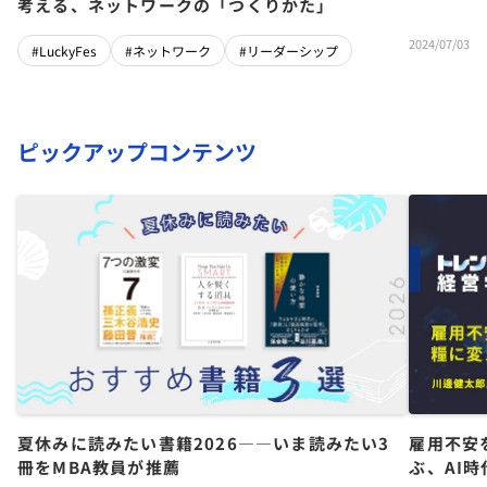
考える、ネットワークの「つくりかた」
2024/07/03
#LuckyFes
#ネットワーク
#リーダーシップ
ピックアップコンテンツ
夏休みに読みたい書籍2026――いま読みたい3
雇用不安
冊をMBA教員が推薦
ぶ、AI