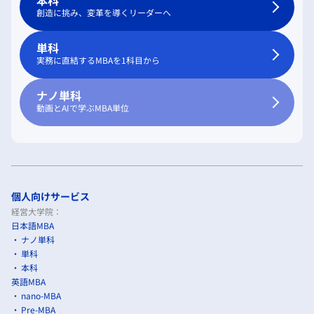
本科
創造に挑み、変革を導くリーダーへ
単科
実務に直結するMBAを1科目から
ナノ単科
動画とAIで学ぶMBA単位
個人向けサービス
経営大学院：
日本語MBA
ナノ単科
単科
本科
英語MBA
nano-MBA
Pre-MBA