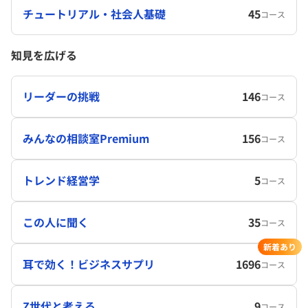
チュートリアル・社会人基礎
45
コース
知見を広げる
リーダーの挑戦
146
コース
みんなの相談室Premium
156
コース
トレンド経営学
5
コース
この人に聞く
35
コース
新着あり
耳で効く！ビジネスサプリ
1696
コース
Z世代と考える
9
コース