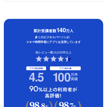
1
40
累計受講者数
万人
多くのビジネスパーソンが、
スキマ時間学習にアプリを活用しています
総レビュー数10,000件以上
アプリ総合評価
アプリ総DL数
4.5
1
00
万件
突破