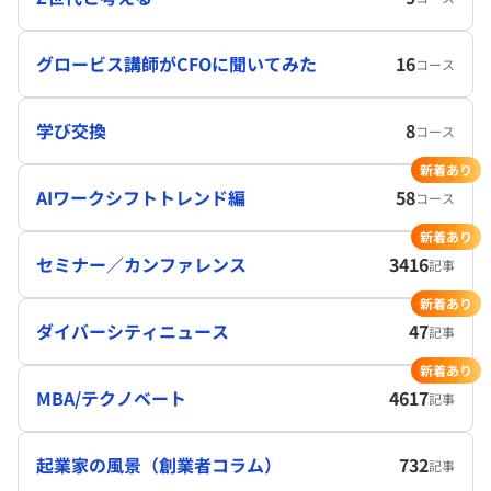
グロービス講師がCFOに聞いてみた
16
コース
学び交換
8
コース
新着あり
AIワークシフトトレンド編
58
コース
新着あり
セミナー／カンファレンス
3416
記事
新着あり
ダイバーシティニュース
47
記事
新着あり
MBA/テクノベート
4617
記事
起業家の風景（創業者コラム）
732
記事