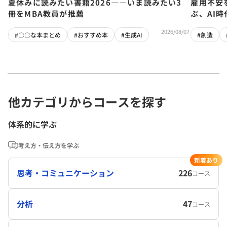
夏休みに読みたい書籍2026――いま読みたい3
雇用不安
冊をMBA教員が推薦
ぶ、AI
2026/08/07
#〇〇な本まとめ
#おすすめ本
#生成AI
#創造
他カテゴリからコースを探す
体系的に学ぶ
考え方・伝え方を学ぶ
新着あり
思考・コミュニケーション
226
コース
分析
47
コース