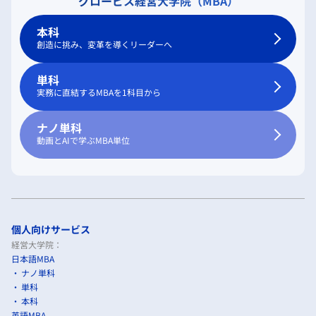
グロービス経営大学院（MBA）
本科
創造に挑み、変革を導くリーダーへ
単科
実務に直結するMBAを1科目から
ナノ単科
動画とAIで学ぶMBA単位
個人向けサービス
経営大学院：
日本語MBA
ナノ単科
単科
本科
英語MBA