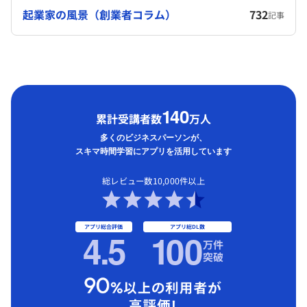
起業家の風景（創業者コラム）
732
記事
1
40
累計受講者数
万人
多くのビジネスパーソンが、
スキマ時間学習にアプリを活用しています
総レビュー数10,000件以上
アプリ総合評価
アプリ総DL数
4.5
1
00
万件
突破