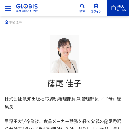
藤尾 佳子
藤尾 佳子
株式会社 致知出版社 取締役経理部長 兼 管理部長 ／『母』編
集長
早稲田大学卒業後、食品メーカー勤務を経て父親の藤尾秀昭
氏が代表を務める致知出版社に入社。創刊以来47年間一貫し