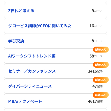
Z世代と考える
9
コース
グロービス講師がCFOに聞いてみた
16
コース
学び交換
8
コース
新着あり
AIワークシフトトレンド編
58
コース
新着あり
セミナー／カンファレンス
3416
記事
新着あり
ダイバーシティニュース
47
記事
新着あり
MBA/テクノベート
4617
記事