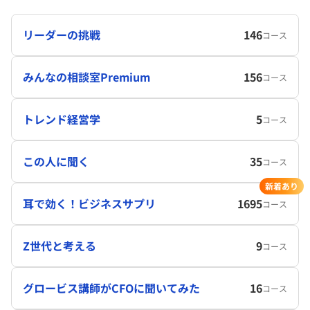
リーダーの挑戦
146
コース
みんなの相談室Premium
156
コース
トレンド経営学
5
コース
この人に聞く
35
コース
新着あり
耳で効く！ビジネスサプリ
1695
コース
Z世代と考える
9
コース
グロービス講師がCFOに聞いてみた
16
コース