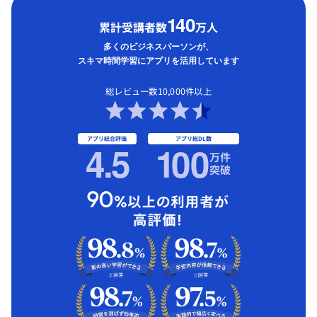
1
40
累計受講者数
万人
多くのビジネスパーソンが、
スキマ時間学習にアプリを活用しています
総レビュー数10,000件以上
アプリ総合評価
アプリ総DL数
4.5
1
00
万件
突破