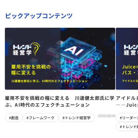
ピックアップコンテンツ
雇用不安を挑戦の糧に変える 川邊健太郎氏に学
アイドル
ぶ、AI時代のエフェクチュエーション
――Jui
チーム」
2026/08/04
#創造
#フレームワーク
#トレンド経営学
#リーダー
#トレンド