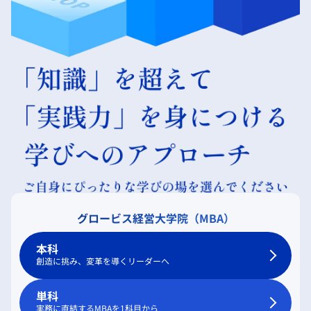
グロービス経営大学院（MBA）
本科
創造に挑み、変革を導くリーダーへ
単科
実務に直結するMBAを1科目から