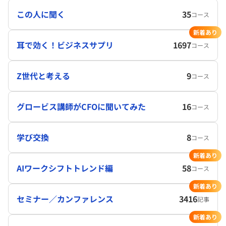
この人に聞く
35
コース
新着あり
耳で効く！ビジネスサプリ
1697
コース
Z世代と考える
9
コース
グロービス講師がCFOに聞いてみた
16
コース
学び交換
8
コース
新着あり
AIワークシフトトレンド編
58
コース
新着あり
セミナー／カンファレンス
3416
記事
新着あり