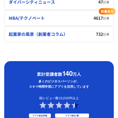
ダイバーシティニュース
47
記事
新着あり
MBA/テクノベート
4617
記事
起業家の風景（創業者コラム）
732
記事
1
40
累計受講者数
万人
多くのビジネスパーソンが、
スキマ時間学習にアプリを活用しています
総レビュー数10,000件以上
アプリ総合評価
アプリ総DL数