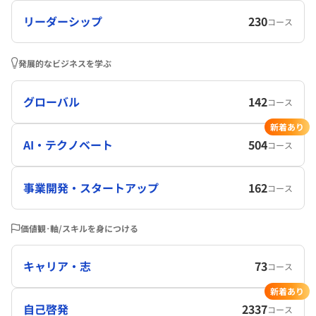
リーダーシップ
230
コース
発展的なビジネスを学ぶ
グローバル
142
コース
新着あり
AI・テクノベート
504
コース
事業開発・スタートアップ
162
コース
価値観･軸/スキルを身につける
キャリア・志
73
コース
新着あり
自己啓発
2337
コース