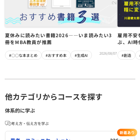
夏休みに読みたい書籍2026――いま読みたい3
雇用不安
冊をMBA教員が推薦
ぶ、AI
2026/08/07
#〇〇な本まとめ
#おすすめ本
#生成AI
#創造
他カテゴリからコースを探す
体系的に学ぶ
考え方・伝え方を学ぶ
新着あり