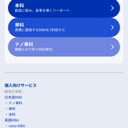
本科
創造に挑み、変革を導くリーダーへ
単科
実務に直結するMBAを1科目から
ナノ単科
動画とAIで学ぶMBA単位
個人向けサービス
経営大学院：
日本語MBA
ナノ単科
単科
本科
英語MBA
nano-MBA