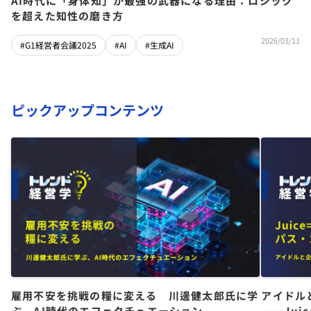
AI時代に「身体知」が最強の武器になる理由：ロジック
を超えた知性の磨き方
2026/03/11
#G1経営者会議2025
#AI
#生成AI
ピックアップコンテンツ
雇用不安を挑戦の糧に変える 川邊健太郎氏に学
アイドル
ぶ、AI時代のエフェクチュエーション
――Jui