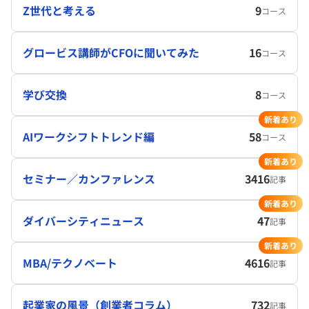
Z世代と考える
9
コース
グロービス講師がCFOに聞いてみた
16
コース
学び交換
8
コース
新着あり
AIワークシフトトレンド編
58
コース
新着あり
セミナー／カンファレンス
3416
記事
新着あり
ダイバーシティニュース
47
記事
新着あり
MBA/テクノベート
4616
記事
起業家の風景（創業者コラム）
732
記事