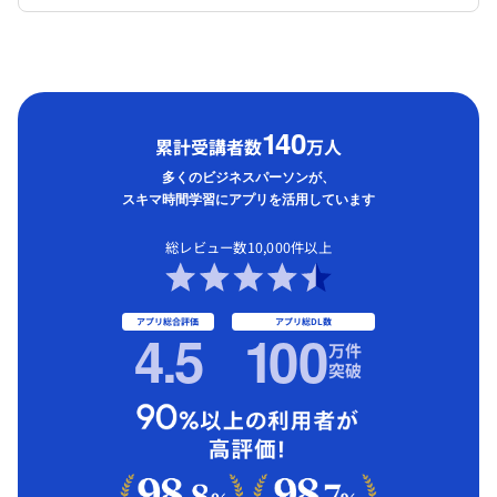
1
40
累計受講者数
万人
多くのビジネスパーソンが、
スキマ時間学習にアプリを活用しています
総レビュー数10,000件以上
アプリ総合評価
アプリ総DL数
4.5
1
00
万件
突破