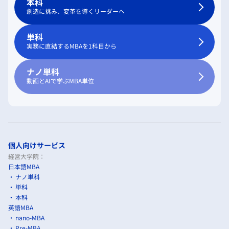
本科
創造に挑み、変革を導くリーダーへ
単科
実務に直結するMBAを1科目から
ナノ単科
動画とAIで学ぶMBA単位
個人向けサービス
経営大学院：
日本語MBA
ナノ単科
単科
本科
英語MBA
nano-MBA
Pre-MBA