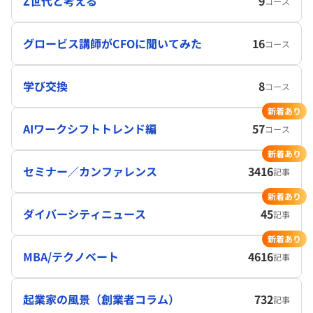
Z世代と考える
9
コース
グロービス講師がCFOに聞いてみた
16
コース
学び交換
8
コース
新着あり
AIワークシフトトレンド編
57
コース
新着あり
セミナー／カンファレンス
3416
記事
新着あり
ダイバーシティニュース
45
記事
新着あり
MBA/テクノベート
4616
記事
起業家の風景（創業者コラム）
732
記事