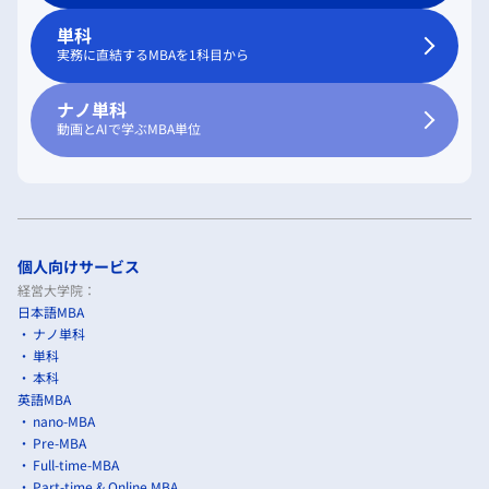
単科
実務に直結するMBAを1科目から
ナノ単科
動画とAIで学ぶMBA単位
個人向けサービス
経営大学院：
日本語MBA
ナノ単科
単科
本科
英語MBA
nano-MBA
Pre-MBA
Full-time-MBA
Part-time & Online MBA