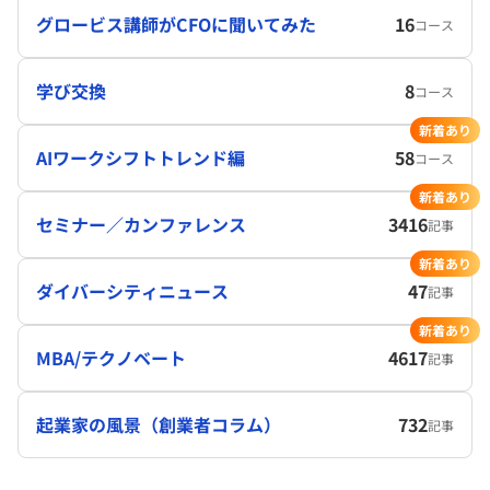
グロービス講師がCFOに聞いてみた
16
コース
学び交換
8
コース
新着あり
AIワークシフトトレンド編
58
コース
新着あり
セミナー／カンファレンス
3416
記事
新着あり
ダイバーシティニュース
47
記事
新着あり
MBA/テクノベート
4617
記事
起業家の風景（創業者コラム）
732
記事