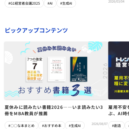
2026/03/04
#G1経営者会議2025
#AI
#生成AI
ピックアップコンテンツ
夏休みに読みたい書籍2026――いま読みたい3
雇用不安
冊をMBA教員が推薦
ぶ、AI
2026/08/07
#〇〇な本まとめ
#おすすめ本
#生成AI
#創造