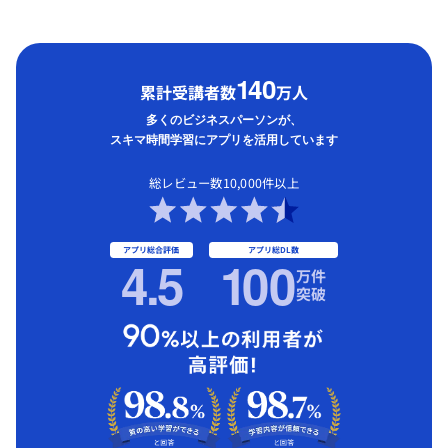
1
40
累計受講者数
万人
多くのビジネスパーソンが、
スキマ時間学習にアプリを活用しています
総レビュー数10,000件以上
アプリ総合評価
アプリ総DL数
4.5
1
00
万件
突破