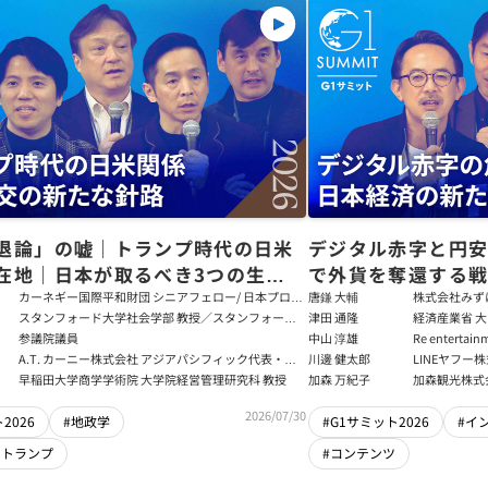
退論」の嘘｜トランプ時代の日米
デジタル赤字と円
在地｜日本が取るべき3つの生存
で外貨を奪還する
田健児×関灘茂×堀井巌×筒井清
る真の条件
カーネギー国際平和財団 シニアフェロー/ 日本プログ
唐鎌 大輔
株式会社みず
ラムディレクター
ト
スタンフォード大学社会学部 教授／スタンフォード
津田 通隆
経済産業省 大
大学アジア太平洋研究センター 所長／東京財団 名誉
デジタル経済
参議院議員
中山 淳雄
Re enter
フェロー
報処理推進機
講師／Plott
A.T. カーニー株式会社 アジアパシフィック代表・日
川邊 健太郎
LINEヤフー
センター 情報分
本法人会長
早稲田大学商学学術院 大学院経営管理研究科 教授
加森 万紀子
加森観光株式
任者
2026/07/30
2026
#地政学
#G1サミット2026
#イ
・トランプ
#コンテンツ