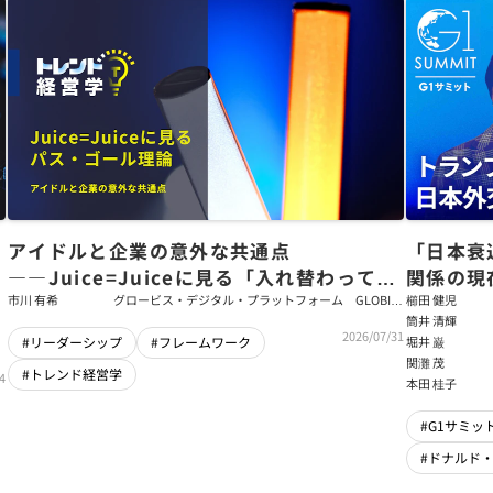
アイドルと企業の意外な共通点
「日本衰
――Juice=Juiceに見る「入れ替わっても
関係の現
強いチーム」をつくるパス・ゴール理論
戦略【櫛
市川 有希
グロービス・デジタル・プラットフォーム GLOBIS
櫛田 健児
学び放題 編集部・コンテンツ開発チーム
筒井 清輝
輝】
2026/07/31
堀井 巌
#リーダーシップ
#フレームワーク
関灘 茂
#トレンド経営学
4
本田 桂子
#G1サミット
#ドナルド