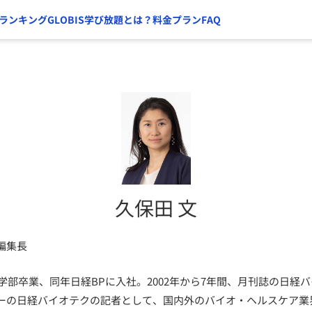
ランキング
GLOBIS学び放題とは？
料金プラン
FAQ
久保田 文
編集長
農学部卒業、同年日経BPに入社。2002年から7年間、月刊誌の日経
ーの日経バイオテクの記者として、国内外のバイオ・ヘルスケア業