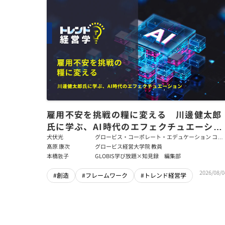
雇用不安を挑戦の糧に変える 川邊健太郎
氏に学ぶ、AI時代のエフェクチュエーショ
ン
犬伏光
グロービス・コーポレート・エデュケーション コー
ポレート・ソリューション・チーム コンサルタント
髙原 康次
グロービス経営大学院 教員
本橋敦子
GLOBIS学び放題×知見録 編集部
2026/08/0
#創造
#フレームワーク
#トレンド経営学