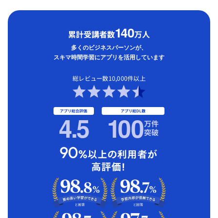
1
40
累計受講者数
万人
多くのビジネスパーソンが、
スキマ時間学習にアプリを活用しています
総レビュー数10,000件以上
アプリ総合評価
アプリ総DL数
4.5
1
00
万件
突破