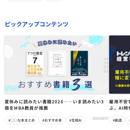
ピックアップコンテンツ
夏休みに読みたい書籍2026――いま読みたい3
雇用不安
冊をMBA教員が推薦
ぶ、AI
2026/08/07
#〇〇な本まとめ
#おすすめ本
#生成AI
#創造