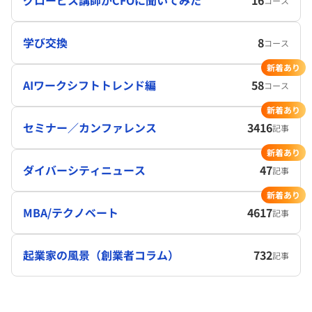
グロービス講師がCFOに聞いてみた
16
コース
学び交換
8
コース
新着あり
AIワークシフトトレンド編
58
コース
新着あり
セミナー／カンファレンス
3416
記事
新着あり
ダイバーシティニュース
47
記事
新着あり
MBA/テクノベート
4617
記事
起業家の風景（創業者コラム）
732
記事