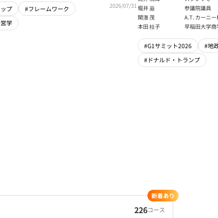
輝】
2026/07/31
大学アジア太
堀井 巌
参議院議員
シップ
#フレームワーク
フェロー
関灘 茂
A.T. カー
経営学
本法人会長
本田 桂子
早稲田大学商
#G1サミット2026
#地
#ドナルド・トランプ
新着あり
226
コース