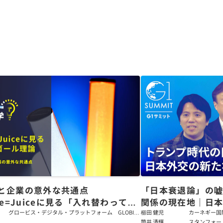
と企業の意外な共通点
「日本衰退論」の
ce=Juiceに見る「入れ替わっても
関係の現在地｜日本
ム」をつくるパス・ゴール理論
戦略【櫛田健児×
グロービス・デジタル・プラットフォーム GLOBIS
櫛田 健児
カーネギー国
学び放題 編集部・コンテンツ開発チーム
ラムディレク
筒井 清輝
スタンフォー