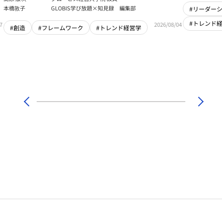
本橋敦子
GLOBIS学び放題×知見録 編集部
#リーダー
#トレンド
7
2026/08/04
#創造
#フレームワーク
#トレンド経営学