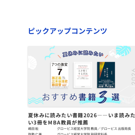
ピックアップコンテンツ
夏休みに読みたい書籍2026――いま読み
い3冊をMBA教員が推薦
嶋田 毅
グロービス経営大学院 教員／グロービス 出版局長
許勢 仁美
グロービス経営大学院 副研究科長