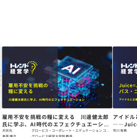
た
雇用不安を挑戦の糧に変える 川邊健太郎
アイドル
氏に学ぶ、AI時代のエフェクチュエーショ
――Jui
ン
強いチー
犬伏光
グロービス・コーポレート・エデュケーション コー
市川 有希
ポレート・ソリューション・チーム コンサルタント
髙原 康次
グロービス経営大学院 教員