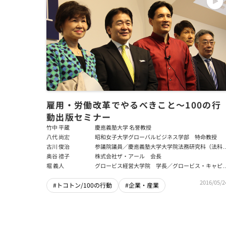
雇用・労働改革でやるべきこと～100の行
動出版セミナー
竹中 平蔵
慶應義塾大学 名誉教授
八代 尚宏
昭和女子大学グローバルビジネス学部 特命教授
古川 俊治
参議院議員／慶應義塾大学大学院法務研究科（法科
学院）教授／医学部外科 教授（兼担）／弁護士
奥谷 禮子
株式会社ザ・アール 会長
堀 義人
グロービス経営大学院 学長／グロービス・キャピ
ル・パートナーズ 代表パートナー
2016/05/2
#トコトン/100の行動
#企業・産業