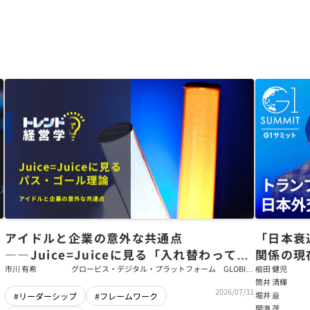
アイドルと企業の意外な共通点
「日本衰
――Juice=Juiceに見る「入れ替わっても
関係の現
強いチーム」をつくるパス・ゴール理論
戦略【櫛
市川 有希
グロービス・デジタル・プラットフォーム GLOBIS
櫛田 健児
学び放題 編集部・コンテンツ開発チーム
筒井 清輝
輝】
2026/07/31
堀井 巌
#リーダーシップ
#フレームワーク
関灘 茂