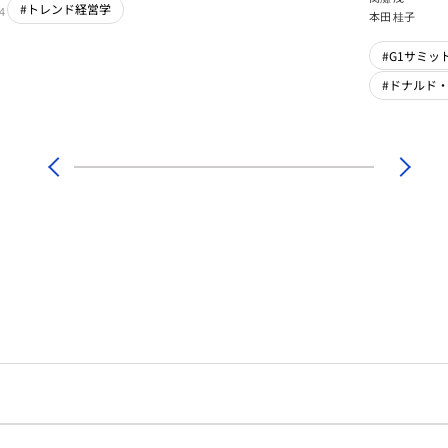
#トレンド経営学
4
本田 桂子
#G1サミット
#ドナルド