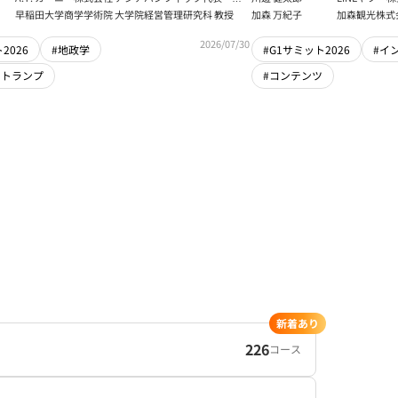
センター 情報分
本法人会長
早稲田大学商学学術院 大学院経営管理研究科 教授
加森 万紀子
加森観光株式
任者
2026/07/30
2026
#地政学
#G1サミット2026
#イ
・トランプ
#コンテンツ
新着あり
226
コース