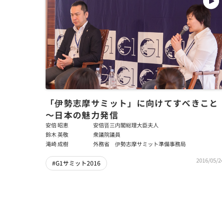
「伊勢志摩サミット」に向けてすべきこと
～日本の魅力発信
安倍 昭恵
安倍晋三内閣総理大臣夫人
鈴木 英敬
衆議院議員
滝崎 成樹
外務省 伊勢志摩サミット準備事務局
2016/05/2
#G1サミット2016