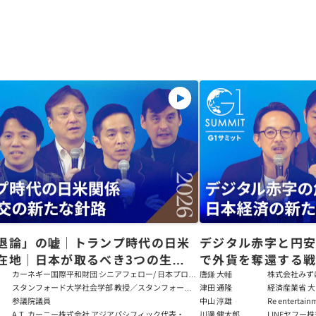
退論」の嘘｜トランプ時代の日米
デジタル赤字と円
在地｜日本が取るべき3つの生存
で外貨を奪還する
田健児×関灘茂×堀井巌×筒井清
る真の条件
カーネギー国際平和財団 シニアフェロー/ 日本プログ
唐鎌 大輔
株式会社みず
ラムディレクター
ト
スタンフォード大学社会学部 教授／スタンフォード
津田 通隆
経済産業省 大
大学アジア太平洋研究センター 所長／東京財団 名誉
デジタル経済
参議院議員
中山 淳雄
Re enter
フェロー
報処理推進機
講師／Plott
A.T. カーニー株式会社 アジアパシフィック代表・日
川邊 健太郎
LINEヤフー