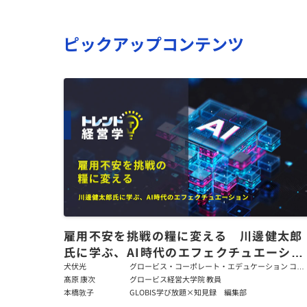
ピックアップコンテンツ
雇用不安を挑戦の糧に変える 川邊健太郎
氏に学ぶ、AI時代のエフェクチュエーショ
ン
犬伏光
グロービス・コーポレート・エデュケーション コー
ポレート・ソリューション・チーム コンサルタント
髙原 康次
グロービス経営大学院 教員
本橋敦子
GLOBIS学び放題×知見録 編集部