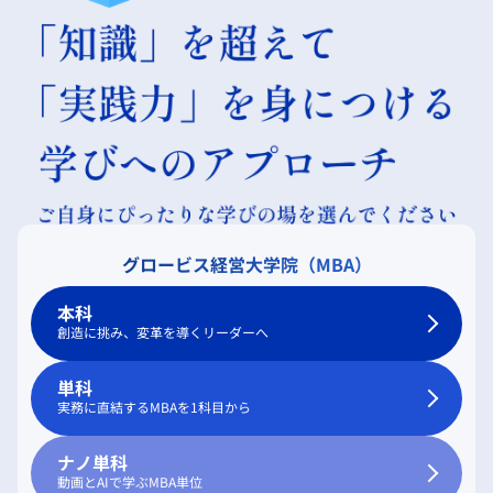
グロービス経営大学院（MBA）
本科
創造に挑み、変革を導くリーダーへ
単科
実務に直結するMBAを1科目から
ナノ単科
動画とAIで学ぶMBA単位