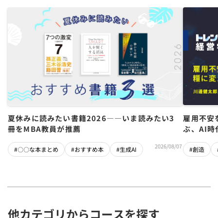
夏休みに読みたい書籍2026――いま読みたい3
雇用不安
冊をMBA教員が推薦
ぶ、AI
2026/08/07
#〇〇な本まとめ
#おすすめ本
#生成AI
#創造
他カテゴリからコースを探す