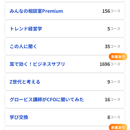
みんなの相談室Premium
156
コース
トレンド経営学
5
コース
この人に聞く
35
コース
新着あり
耳で効く！ビジネスサプリ
1696
コース
Z世代と考える
9
コース
グロービス講師がCFOに聞いてみた
16
コース
学び交換
8
コース
新着あり