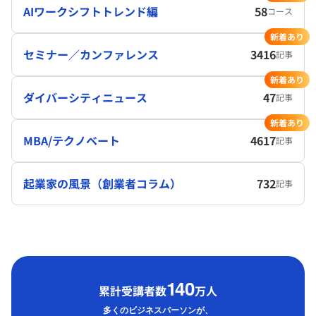
AIワークシフトトレンド編
58
コース
新着あり
セミナー／カンファレンス
3416
記事
新着あり
ダイバーシティニュース
47
記事
新着あり
MBA/テクノベート
4617
記事
起業家の風景（創業者コラム）
732
記事
1
40
累計受講者数
万人
多くのビジネスパーソンが、