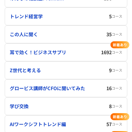
トレンド経営学
5
コース
この人に聞く
35
コース
新着あり
耳で効く！ビジネスサプリ
1692
コース
Z世代と考える
9
コース
グロービス講師がCFOに聞いてみた
16
コース
学び交換
8
コース
新着あり
AIワークシフトトレンド編
57
コース