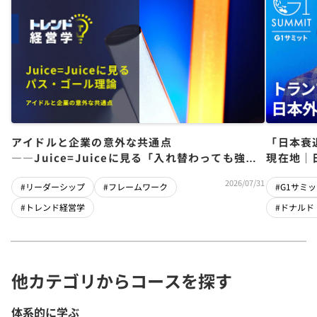
アイドルと企業の意外な共通点
「日本衰
――Juice=Juiceに見る「入れ替わっても強い
現在地｜
チーム」をつくるパス・ゴール理論
児×関灘
2026/07/31
#リーダーシップ
#フレームワーク
#G1サミッ
#トレンド経営学
#ドナルド
他カテゴリからコースを探す
体系的に学ぶ