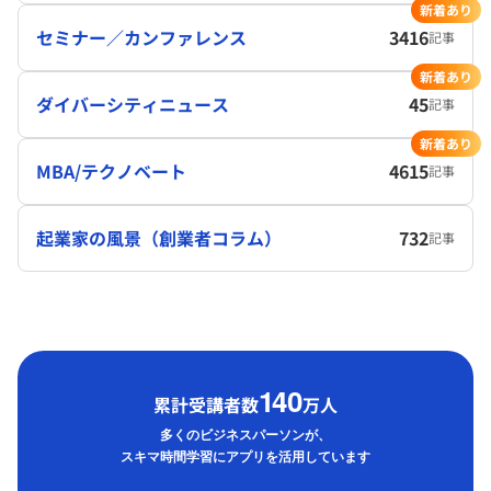
新着あり
セミナー／カンファレンス
3416
記事
新着あり
ダイバーシティニュース
45
記事
新着あり
MBA/テクノベート
4615
記事
起業家の風景（創業者コラム）
732
記事
1
40
累計受講者数
万人
多くのビジネスパーソンが、
スキマ時間学習にアプリを活用しています