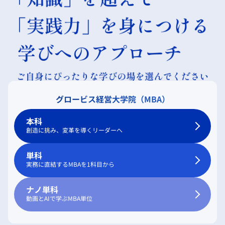
グロービス経営大学院（MBA）
本科
創造に挑み、変革を導くリーダーへ
単科
実務に直結するMBAを1科目から
ナノ単科
動画とAIで学ぶMBA単位