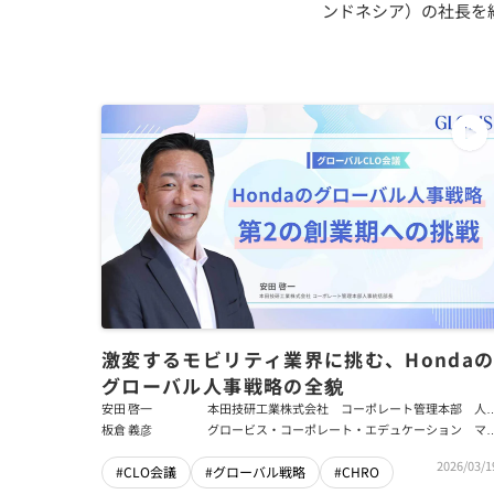
ンドネシア）の社長を経
激変するモビリティ業界に挑む、Honda
グローバル人事戦略の全貌
安田 啓一
本田技研工業株式会社 コーポレート管理本部 人
統括部長
板倉 義彦
グロービス・コーポレート・エデュケーション マ
ジング・ディレクター
2026/03/1
#CLO会議
#グローバル戦略
#CHRO