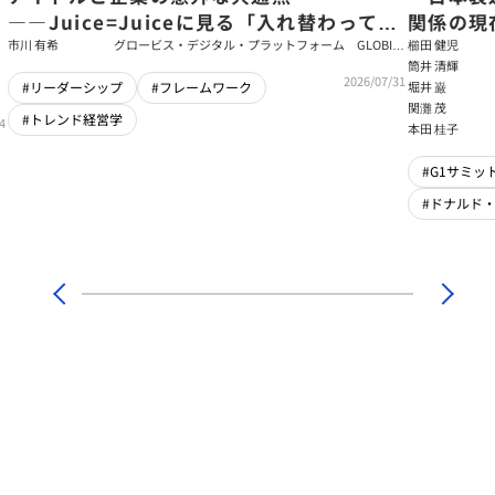
――Juice=Juiceに見る「入れ替わっても
関係の現
強いチーム」をつくるパス・ゴール理論
戦略【櫛
市川 有希
グロービス・デジタル・プラットフォーム GLOBIS
櫛田 健児
学び放題 編集部・コンテンツ開発チーム
筒井 清輝
輝】
2026/07/31
堀井 巌
#リーダーシップ
#フレームワーク
関灘 茂
#トレンド経営学
4
本田 桂子
#G1サミット
#ドナルド