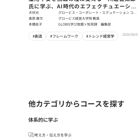
氏に学ぶ、AI時代のエフェクチュエーショ
ン
犬伏光
グロービス・コーポレート・エデュケーション コー
ポレート・ソリューション・チーム コンサルタント
髙原 康次
グロービス経営大学院 教員
本橋敦子
GLOBIS学び放題×知見録 編集部
2026/08/0
#創造
#フレームワーク
#トレンド経営学
他カテゴリからコースを探す
体系的に学ぶ
考え方・伝え方を学ぶ