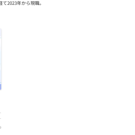
て2023年から現職。
の
事
ネ
9