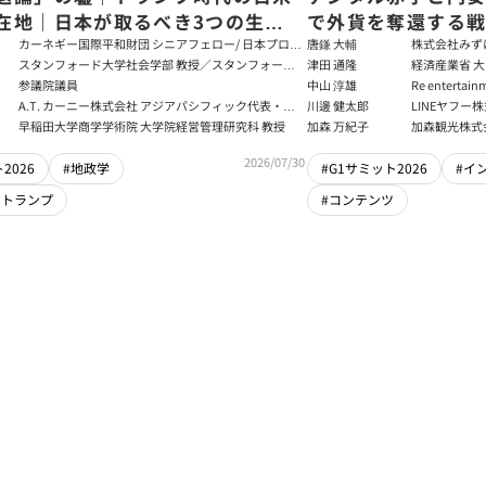
在地｜日本が取るべき3つの生存
で外貨を奪還する
田健児×関灘茂×堀井巌×筒井清
る真の条件
カーネギー国際平和財団 シニアフェロー/ 日本プログ
唐鎌 大輔
株式会社みず
ラムディレクター
ト
スタンフォード大学社会学部 教授／スタンフォード
津田 通隆
経済産業省 大
大学アジア太平洋研究センター 所長／東京財団 名誉
デジタル経済
参議院議員
中山 淳雄
Re enter
フェロー
報処理推進機
講師／Plott
A.T. カーニー株式会社 アジアパシフィック代表・日
川邊 健太郎
LINEヤフー
センター 情報分
本法人会長
早稲田大学商学学術院 大学院経営管理研究科 教授
加森 万紀子
加森観光株式
任者
2026/07/30
2026
#地政学
#G1サミット2026
#イ
・トランプ
#コンテンツ