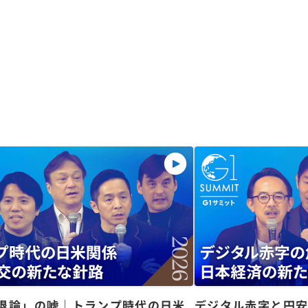
退論」の嘘｜トランプ時代の日米
デジタル赤字と円