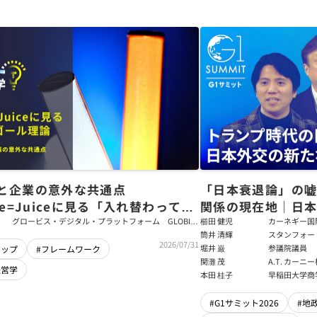
と企業の意外な共通点
「日本衰退論」の
ce=Juiceに見る「入れ替わっても
関係の現在地｜日本
ム」をつくるパス・ゴール理論
戦略【櫛田健児×
グロービス・デジタル・プラットフォーム GLOBIS
櫛田 健児
カーネギー国
学び放題 編集部・コンテンツ開発チーム
ラムディレク
筒井 清輝
スタンフォー
輝】
2026/07/31
大学アジア太
堀井 巌
参議院議員
シップ
#フレームワーク
フェロー
関灘 茂
A.T. カー
経営学
本法人会長
本田 桂子
早稲田大学商
#G1サミット2026
#地