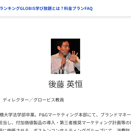
ランキング
GLOBIS学び放題とは？
料金プラン
FAQ
後藤 英恒
 ディレクター／グロービス教員
年、一橋大学法学部卒業。P&Gマーケティング本部にて、ブランドマネ
担当し、付加価値製品の導入・第三者推奨マーケティング計画等の
倍に伸張させる。ボストンコンサルティンググループにて、消費財