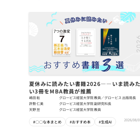
夏休みに読みたい書籍2026――いま読み
い3冊をMBA教員が推薦
嶋田 毅
グロービス経営大学院 教員／グロービス 出版局長
許勢 仁美
グロービス経営大学院 副研究科長
天野 慧
グロービス経営大学院 教員
2026/08/0
#〇〇な本まとめ
#おすすめ本
#生成AI