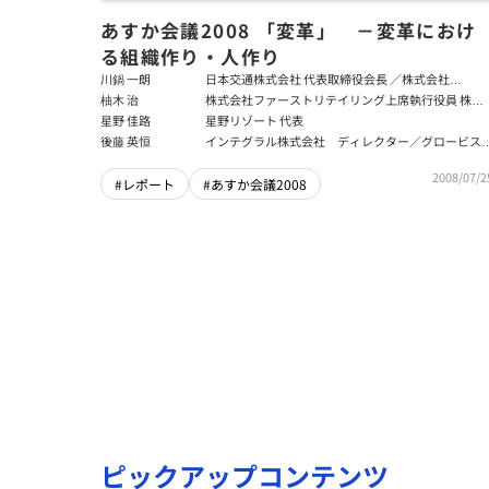
あすか会議2008 「変革」 －変革におけ
る組織作り・人作り
川鍋 一朗
日本交通株式会社 代表取締役会長 ／株式会社
Mobility Technologies 代表取締役会長
柚木 治
株式会社ファーストリテイリング上席執行役員 株式
会社ジーユー代表取締役社長
星野 佳路
星野リゾート 代表
後藤 英恒
インテグラル株式会社 ディレクター／グロービス
員
2008/07/2
#レポート
#あすか会議2008
ピックアップコンテンツ