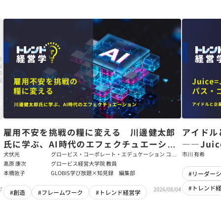
た
雇用不安を挑戦の糧に変える 川邊健太郎
アイドル
氏に学ぶ、AI時代のエフェクチュエーショ
――Jui
ン
強いチー
犬伏光
グロービス・コーポレート・エデュケーション コー
市川 有希
ポレート・ソリューション・チーム コンサルタント
髙原 康次
グロービス経営大学院 教員
本橋敦子
GLOBIS学び放題×知見録 編集部
#リーダー
#トレンド
7
2026/08/04
#創造
#フレームワーク
#トレンド経営学