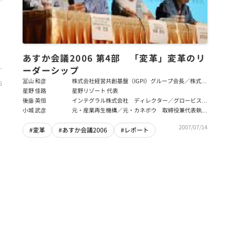
あすか会議2006 第4部 「変革」変革のリ
教
ーダーシップ
冨山 和彦
株式会社経営共創基盤（IGPI）グループ会長／株式会
5
日本共創プラットフォーム（JPiX）代表取締役社長
星野 佳路
星野リゾート 代表
後藤 英恒
インテグラル株式会社 ディレクター／グロービス教
員
小城 武彦
元・産業再生機構／元・カネボウ 取締役兼代表執行
役社長
2007/07/14
#変革
#あすか会議2006
#レポート