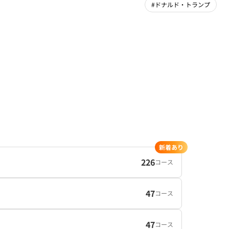
#ドナルド・トランプ
新着あり
226
コース
47
コース
47
コース