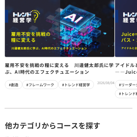
雇用不安を挑戦の糧に変える 川邊健太郎氏に学
アイドル
ぶ、AI時代のエフェクチュエーション
――Jui
チーム」
2026/08/04
#創造
#フレームワーク
#トレンド経営学
#リーダー
#トレンド
他カテゴリからコースを探す