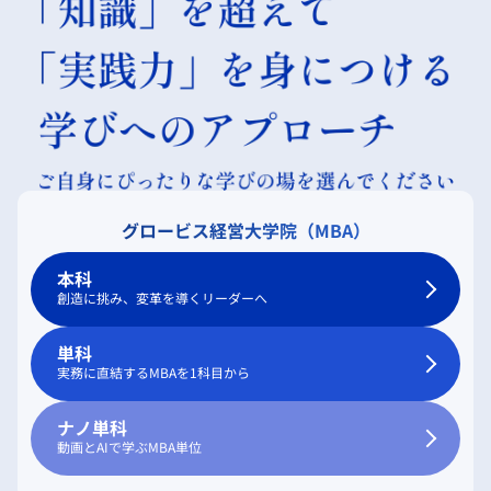
グロービス経営大学院（MBA）
本科
創造に挑み、変革を導くリーダーへ
単科
実務に直結するMBAを1科目から
ナノ単科
動画とAIで学ぶMBA単位