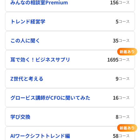
みんなの相談室Premium
156
コース
トレンド経営学
5
コース
この人に聞く
35
コース
新着あり
耳で効く！ビジネスサプリ
1695
コース
Z世代と考える
9
コース
グロービス講師がCFOに聞いてみた
16
コース
学び交換
8
コース
新着あり
AIワークシフトトレンド編
58
コース