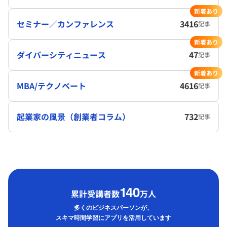
新着あり
セミナー／カンファレンス
3416
記事
新着あり
ダイバーシティニュース
47
記事
新着あり
MBA/テクノベート
4616
記事
起業家の風景（創業者コラム）
732
記事
1
40
累計受講者数
万人
多くのビジネスパーソンが、
スキマ時間学習にアプリを活用しています