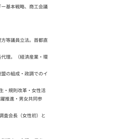
ギー基本戦略、商工会議
。
理方等議員立法。首都直
長代理。（経済産業・環
連盟の組成・政調でのイ
創生・規則改革・女性活
活躍推進・男女共同参
融調査会長（女性初）と