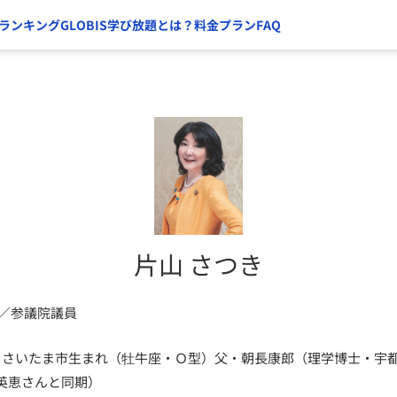
ランキング
GLOBIS学び放題とは？
料金プラン
FAQ
片山 さつき
臣／参議院議員
日、さいたま市生まれ（牡牛座・Ｏ型）父・朝長康郎（理学博士・宇
英恵さんと同期）