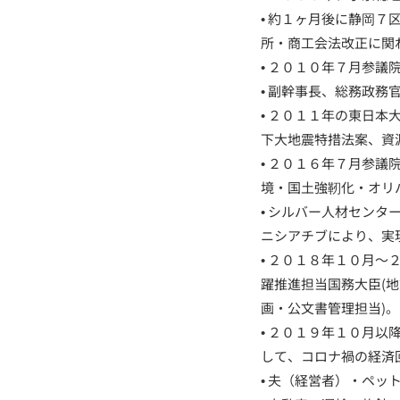
• 約１ヶ月後に静岡
所・商工会法改正に関
• ２０１０年７月参
• 副幹事長、総務政
• ２０１１年の東日
下大地震特措法案、資
• ２０１６年７月参
境・国土強靭化・オリ
• シルバー人材セン
ニシアチブにより、実
• ２０１８年１０月
躍推進担当国務大臣(
画・公文書管理担当)。
• ２０１９年１０月
して、コロナ禍の経済
• 夫（経営者）・ペッ