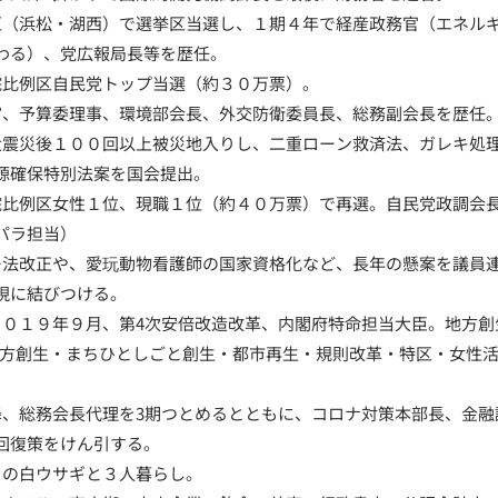
７区（浜松・湖西）で選挙区当選し、１期４年で経産政務官（エネル
わる）、党広報局長等を歴任。
議院比例区自民党トップ当選（約３０万票）。
務官、予算委理事、環境部会長、外交防衛委員長、総務副会長を歴任
本大震災後１００回以上被災地入りし、二重ローン救済法、ガレキ処
源確保特別法案を国会提出。
議院比例区女性１位、現職１位（約４０万票）で再選。自民党政調会
パラ担当）
ター法改正や、愛玩動物看護師の国家資格化など、長年の懸案を議員
現に結びつける。
〜２０１９年９月、第4次安倍改造改革、内閣府特命担当大臣。地方
地方創生・まちひとしごと創生・都市再生・規則改革・特区・女性
以降、総務会長代理を3期つとめるとともに、コロナ対策本部長、金
回復策をけん引する。
トの白ウサギと３人暮らし。