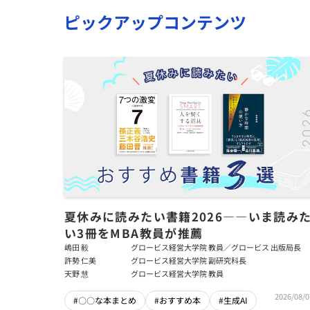
ピックアップコンテンツ
夏休みに読みたい書籍2026――いま読み
い3冊をMBA教員が推薦
嶋田 毅
グロービス経営大学院 教員／グロービス 出版局長
許勢 仁美
グロービス経営大学院 副研究科長
天野 慧
グロービス経営大学院 教員
2026/08/0
#〇〇な本まとめ
#おすすめ本
#生成AI