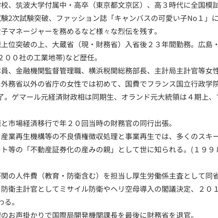
小学校、筑波大学付属中・高卒（東京都文京区）、高３時代に全国模
官試験2次試験突破、ファッション誌「キャンバスの可愛い子No１」
の女子マネージャーを務めるなど様々な烈伝を残す。
律職上位突破の上、大蔵省（現・財務省）入省後２３年間勤務。広島
２００社の工業地帯)など歴任。
団体員、金融機関監督管理職、横浜税関総務部長、主計局主計官等女
年に外務省以外の省庁の女性では初めて、国費でフランス国立行政学
了。ゲマール元経済財政相は同期生、オランド元大統領は４期上、
問題と市場経済移行で年２０回当時の財務官の同行出張。
構、産業再生機構等の不良債権徴収処理と事業再生では、多くのスキ
リート等の「不動産証券化の産みの親」として世に知られる。(１９
霞が関の人件費（教育・防衛含む）を担当し厚生労働係主査として同
官、防衛主計官としてミサイル防衛やヘリ空母導入の閣議決定、２０
わる。
総理のお声掛かりで国際局開発機関課長を最後に財務省を退官。