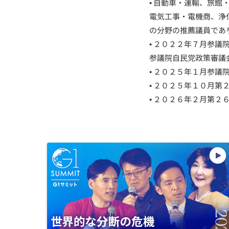
• 自動車・運輸、旅
電気工事・電機商、浄
の分野の推薦議員であ
• ２０２２年７月参議
参議院自民党政策審議
• ２０２５年１月参議
• ２０２５年１０月第
• ２０２６年２月第２