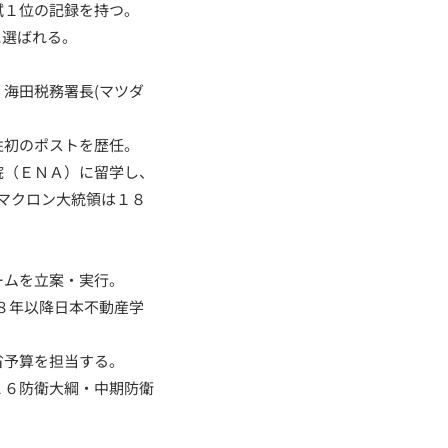
試１位の記録を持つ。
に選ばれる。
・海田税務署長(マツダ
性初のポストを歴任。
院（ＥＮＡ）に留学し、
マクロン大統領は１８
ームを立案・実行。
９８年以降日本不動産学
省予算を担当する。
１６防衛大綱・中期防衛