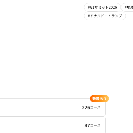
#G1サミット2026
#地
#ドナルド・トランプ
新着あり
226
コース
47
コース