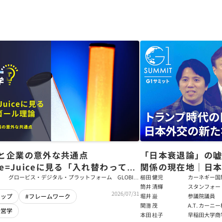
と企業の意外な共通点
「日本衰退論」の
ce=Juiceに見る「入れ替わっても
関係の現在地｜日本
ム」をつくるパス・ゴール理論
戦略【櫛田健児×
グロービス・デジタル・プラットフォーム GLOBIS
櫛田 健児
カーネギー国
学び放題 編集部・コンテンツ開発チーム
ラムディレク
筒井 清輝
スタンフォー
輝】
2026/07/31
大学アジア太
堀井 巌
参議院議員
シップ
#フレームワーク
フェロー
関灘 茂
A.T. カー
経営学
本法人会長
本田 桂子
早稲田大学商