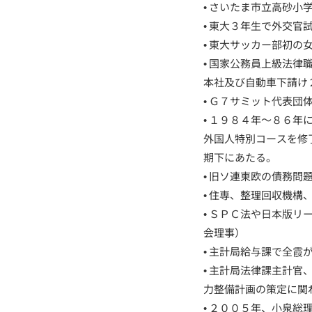
• さいたま市立高砂
• 東大３年生で外交
• 東大サッカー部初
• 国家公務員上級法
本社及び自動車下請け
• Ｇ７サミット代表
• １９８４年〜８６
外国人特別コースを修
期下にあたる。
• 旧ソ連東欧の債務
• 住専、整理回収機
• ＳＰＣ法や日本版
会理事）
• 主計局給与課で全
• 主計局法律課主計
力整備計画の策定に関
• ２００５年、小泉