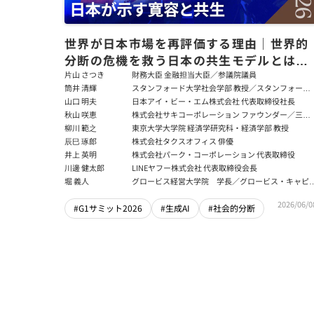
世界が日本市場を再評価する理由｜世界的
分断の危機を救う日本の共生モデルとは｜
責任ある積極財政と企業変革の真の条件
片山 さつき
財務大臣 金融担当大臣／参議院議員
筒井 清輝
スタンフォード大学社会学部 教授／スタンフォード
【片山さつき×筒井清輝×山口明夫×堀義
大学アジア太平洋研究センター 所長／東京財団 名誉
山口 明夫
日本アイ・ビー・エム株式会社 代表取締役社長
人】
フェロー
秋山 咲恵
株式会社サキコーポレーション ファウンダー／三菱
商事株式会社 取締役
柳川 範之
東京大学大学院 経済学研究科・経済学部 教授
辰巳 琢郎
株式会社タクスオフィス 俳優
井上 英明
株式会社パーク・コーポレーション 代表取締役
川邊 健太郎
LINEヤフー株式会社 代表取締役会長
堀 義人
グロービス経営大学院 学長／グロービス・キャピ
ル・パートナーズ 代表パートナー
2026/06/0
#G1サミット2026
#生成AI
#社会的分断