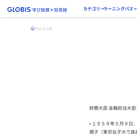
カテゴリ
ラーニングパス
片山 さつき
財務大臣 金融担当大
• １９５９年５月９
規子（東京女子大で森