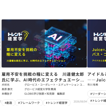
た
雇用不安を挑戦の糧に変える 川邊健太郎
アイドル
氏に学ぶ、AI時代のエフェクチュエーショ
――Jui
ン
強いチー
犬伏光
グロービス・コーポレート・エデュケーション コー
市川 有希
ポレート・ソリューション・チーム コンサルタント
髙原 康次
グロービス経営大学院 教員
本橋敦子
GLOBIS学び放題×知見録 編集部
#リーダー
#トレンド
7
2026/08/04
#創造
#フレームワーク
#トレンド経営学