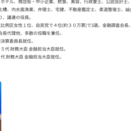
館・ホテル、商店街・中小企業、飲食、美容、行政書士、公認会計士
化槽、内水面漁業、弁理士、宅建、不動産鑑定士、柔道整復士、鍼
り、議連の役員。
院比例区女性１位、自民党で４位(約３０万票)で3選。金融調査会
会長代理他、多数の役職を兼任。
院決算委員長就任。
２５代 財務大臣 金融担当大臣就任。
６代 財務大臣 金融担当大臣就任。