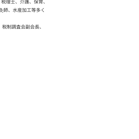
、税理士、介護、保育、
灸師、水産加工等多く
長、税制調査会副会長、