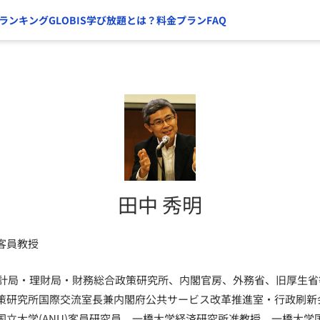
ランキング
GLOBIS学び放題とは？
料金プラン
FAQ
田中 秀明
客員教授
主計局・理財局・財務総合政策研究所、内閣官房、外務省、旧厚生省等
策研究所国際交流室長兼内閣府公共サービス改革推進室・行政刷新
国立大学(ANU)客員研究員、一橋大学経済研究所准教授、一橋大学