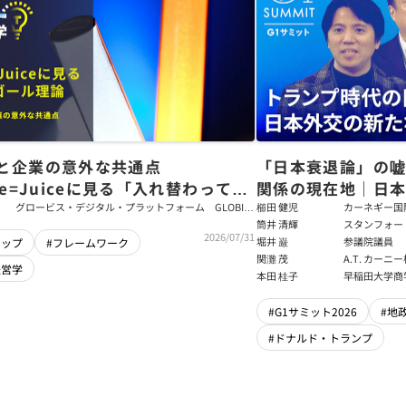
と企業の意外な共通点
「日本衰退論」の
ce=Juiceに見る「入れ替わっても
関係の現在地｜日本
ム」をつくるパス・ゴール理論
戦略【櫛田健児×
グロービス・デジタル・プラットフォーム GLOBIS
櫛田 健児
カーネギー国
学び放題 編集部・コンテンツ開発チーム
ラムディレク
筒井 清輝
スタンフォー
輝】
2026/07/31
大学アジア太
堀井 巌
参議院議員
シップ
#フレームワーク
フェロー
関灘 茂
A.T. カー
経営学
本法人会長
本田 桂子
早稲田大学商
#G1サミット2026
#地
#ドナルド・トランプ