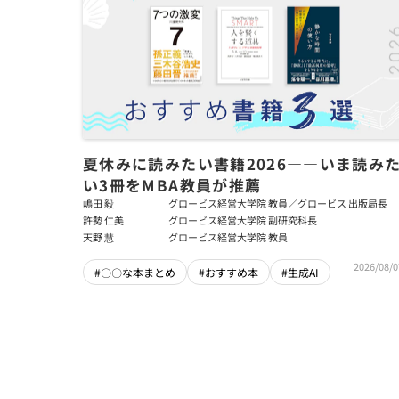
夏休みに読みたい書籍2026――いま読み
い3冊をMBA教員が推薦
嶋田 毅
グロービス経営大学院 教員／グロービス 出版局長
許勢 仁美
グロービス経営大学院 副研究科長
天野 慧
グロービス経営大学院 教員
2026/08/0
#〇〇な本まとめ
#おすすめ本
#生成AI