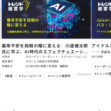
た
雇用不安を挑戦の糧に変える 川邊健太郎
アイドル
氏に学ぶ、AI時代のエフェクチュエーショ
――Jui
ン
強いチー
犬伏光
グロービス・コーポレート・エデュケーション コー
市川 有希
ポレート・ソリューション・チーム コンサルタント
髙原 康次
グロービス経営大学院 教員
本橋敦子
GLOBIS学び放題×知見録 編集部
#リーダー
#トレンド
7
2026/08/04
#創造
#フレームワーク
#トレンド経営学