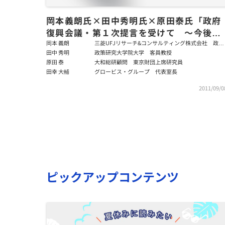
岡本義朗氏×田中秀明氏×原田泰氏「政府
復興会議・第１次提言を受けて 〜今後の
政治･行政・民間の果たすべき役割を問
岡本 義朗
三菱UFJリサーチ&コンサルティング株式会社 政策
研究事業本部公共経営･公共政策部主任研究員
田中 秀明
政策研究大学院大学 客員教授
う〜」
原田 泰
大和総研顧問 東京財団上席研究員
田幸 大輔
グロービス・グループ 代表室長
2011/09/0
ピックアップコンテンツ