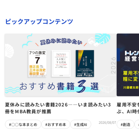
ピックアップコンテンツ
夏休みに読みたい書籍2026――いま読みたい3
雇用不安
冊をMBA教員が推薦
ぶ、AI
2026/08/07
#〇〇な本まとめ
#おすすめ本
#生成AI
#創造