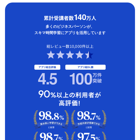
1
40
累計受講者数
万人
多くのビジネスパーソンが、
スキマ時間学習にアプリを活用しています
総レビュー数10,000件以上
アプリ総合評価
アプリ総DL数
4.5
1
00
万件
突破