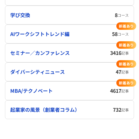
学び交換
8
コース
新着あり
AIワークシフトトレンド編
58
コース
新着あり
セミナー／カンファレンス
3416
記事
新着あり
ダイバーシティニュース
47
記事
新着あり
MBA/テクノベート
4617
記事
起業家の風景（創業者コラム）
732
記事