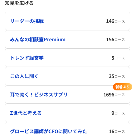
知見を広げる
リーダーの挑戦
146
コース
みんなの相談室Premium
156
コース
トレンド経営学
5
コース
この人に聞く
35
コース
新着あり
耳で効く！ビジネスサプリ
1696
コース
Z世代と考える
9
コース
グロービス講師がCFOに聞いてみた
16
コース