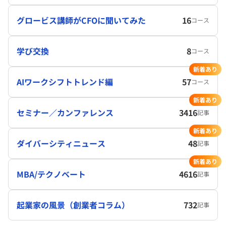
グロービス講師がCFOに聞いてみた
16
コース
学び交換
8
コース
新着あり
AIワークシフトトレンド編
57
コース
新着あり
セミナー／カンファレンス
3416
記事
新着あり
ダイバーシティニュース
48
記事
新着あり
MBA/テクノベート
4616
記事
起業家の風景（創業者コラム）
732
記事