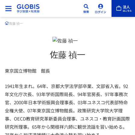
佐藤 禎一
佐藤 禎一
東京国立博物館 館長
1941年生まれ。64年、京都大学法学部卒業、文部省入省。92
年文化庁次長、93年学術国際局長、94年官房長、97年事務次
官、2000年日本学術振興会理事長、03年ユネスコ代表部特命
全権大使、07年東京国立博物館長。政策研究大学院大学理
事、OECD教育研究革新委員会理事、ユネスコ・教育計画国際
研究所理事。65年から関根祥六師に観世流謡を習い始める。
75年から鵜澤速雄師に大倉流小鼓を習い始める。