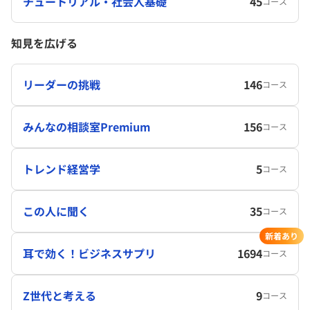
チュートリアル・社会人基礎
45
コース
知見を広げる
リーダーの挑戦
146
コース
みんなの相談室Premium
156
コース
トレンド経営学
5
コース
この人に聞く
35
コース
新着あり
耳で効く！ビジネスサプリ
1694
コース
Z世代と考える
9
コース