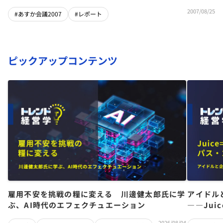
2007/08/25
#あすか会議2007
#レポート
ピックアップコンテンツ
雇用不安を挑戦の糧に変える 川邊健太郎氏に学
アイドル
ぶ、AI時代のエフェクチュエーション
――Jui
チーム」
2026/08/04