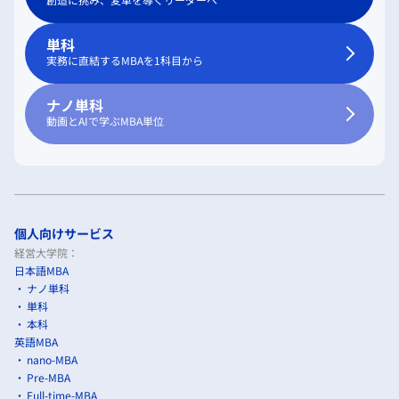
単科
実務に直結するMBAを1科目から
ナノ単科
動画とAIで学ぶMBA単位
個人向けサービス
経営大学院：
日本語MBA
ナノ単科
単科
本科
英語MBA
nano-MBA
Pre-MBA
Full-time-MBA