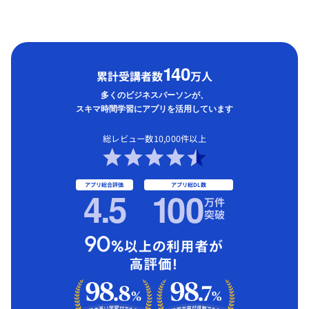
1
40
累計受講者数
万人
多くのビジネスパーソンが、
スキマ時間学習にアプリを活用しています
総レビュー数10,000件以上
アプリ総合評価
アプリ総DL数
4.5
1
00
万件
突破