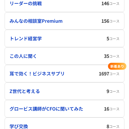
リーダーの挑戦
146
コース
みんなの相談室Premium
156
コース
トレンド経営学
5
コース
この人に聞く
35
コース
新着あり
耳で効く！ビジネスサプリ
1697
コース
Z世代と考える
9
コース
グロービス講師がCFOに聞いてみた
16
コース
学び交換
8
コース