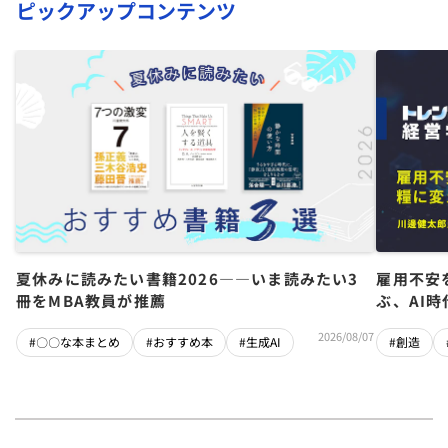
ピックアップコンテンツ
夏休みに読みたい書籍2026――いま読みたい3
雇用不安
冊をMBA教員が推薦
ぶ、AI
2026/08/07
#〇〇な本まとめ
#おすすめ本
#生成AI
#創造