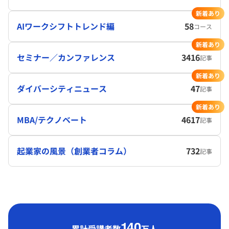
新着あり
AIワークシフトトレンド編
58
コース
新着あり
セミナー／カンファレンス
3416
記事
新着あり
ダイバーシティニュース
47
記事
新着あり
MBA/テクノベート
4617
記事
起業家の風景（創業者コラム）
732
記事
1
40
累計受講者数
万人