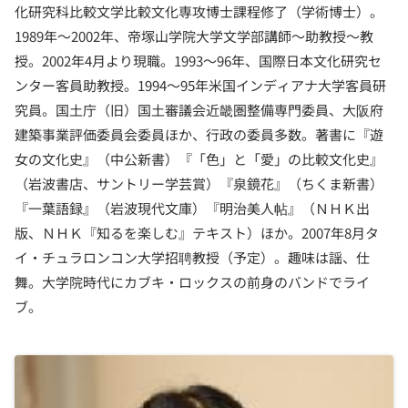
化研究科比較文学比較文化専攻博士課程修了（学術博士）。
1989年〜2002年、帝塚山学院大学文学部講師〜助教授〜教
授。2002年4月より現職。1993〜96年、国際日本文化研究セ
ンター客員助教授。1994〜95年米国インディアナ大学客員研
究員。国土庁（旧）国土審議会近畿圏整備専門委員、大阪府
建築事業評価委員会委員ほか、行政の委員多数。著書に『遊
女の文化史』（中公新書）『「色」と「愛」の比較文化史』
（岩波書店、サントリー学芸賞）『泉鏡花』（ちくま新書）
『一葉語録』（岩波現代文庫）『明治美人帖』（ＮＨＫ出
版、ＮＨＫ『知るを楽しむ』テキスト）ほか。2007年8月タ
イ・チュラロンコン大学招聘教授（予定）。趣味は謡、仕
舞。大学院時代にカブキ・ロックスの前身のバンドでライ
ブ。