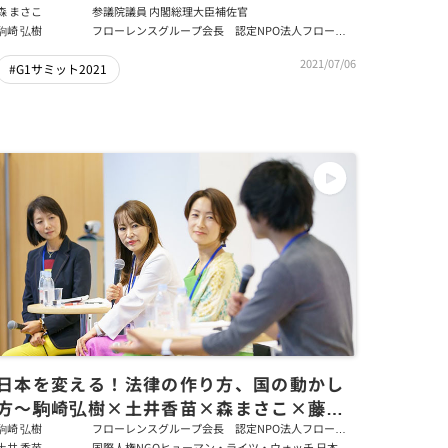
森 まさこ
参議院議員 内閣総理大臣補佐官
駒崎 弘樹
フローレンスグループ会長 認定NPO法人フローレ
ンス会長
2021/07/06
#G1サミット2021
日本を変える！法律の作り方、国の動かし
方～駒崎弘樹×土井香苗×森まさこ×藤沢
久美
駒崎 弘樹
フローレンスグループ会長 認定NPO法人フローレ
ンス会長
土井 香苗
国際人権NGOヒューマン・ライツ・ウォッチ 日本代