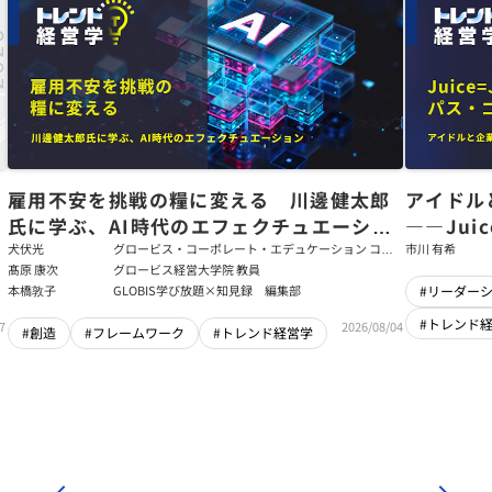
た
雇用不安を挑戦の糧に変える 川邊健太郎
アイドル
氏に学ぶ、AI時代のエフェクチュエーショ
――Jui
ン
強いチー
犬伏光
グロービス・コーポレート・エデュケーション コー
市川 有希
ポレート・ソリューション・チーム コンサルタント
髙原 康次
グロービス経営大学院 教員
本橋敦子
GLOBIS学び放題×知見録 編集部
#リーダー
#トレンド
7
2026/08/04
#創造
#フレームワーク
#トレンド経営学