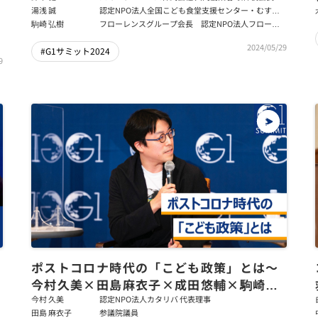
湯浅 誠
認定NPO法人全国こども食堂支援センター・むすび
え 理事長
駒崎 弘樹
フローレンスグループ会長 認定NPO法人フローレ
ンス会長
2024/05/29
#G1サミット2024
9
ポストコロナ時代の「こども政策」とは～
今村久美×田島麻衣子×成田悠輔×駒崎弘
樹
今村 久美
認定NPO法人カタリバ 代表理事
田島 麻衣子
参議院議員