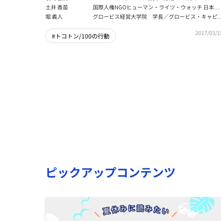
ンス会長
土井 香苗
国際人権NGOヒューマン・ライツ・ウォッチ 日本代
表
堀 義人
グロービス経営大学院 学長／グロービス・キャピ
ル・パートナーズ 代表パートナー
2017/03/1
#トコトン/100の行動
ピックアップコンテンツ