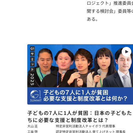
ロジェクト」推進委員
関する検討会」委員等
ある。
子どもの7人に1人が貧困：日本の子どもた
ちに必要な支援と制度改革とは？
大山 遥
特定非営利活動法人チャイボラ 代表理事
工藤 啓
認定特定非営利活動法人 育て上げネット 理事長