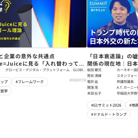
と企業の意外な共通点
「日本衰退論」の
ce=Juiceに見る「入れ替わっても
関係の現在地｜日本
ム」をつくるパス・ゴール理論
戦略【櫛田健児×
グロービス・デジタル・プラットフォーム GLOBIS
櫛田 健児
カーネギー国
学び放題 編集部・コンテンツ開発チーム
ラムディレク
筒井 清輝
スタンフォー
輝】
2026/07/31
大学アジア太
堀井 巌
参議院議員
シップ
#フレームワーク
フェロー
関灘 茂
A.T. カー
経営学
本法人会長
本田 桂子
早稲田大学商
#G1サミット2026
#地
#ドナルド・トランプ