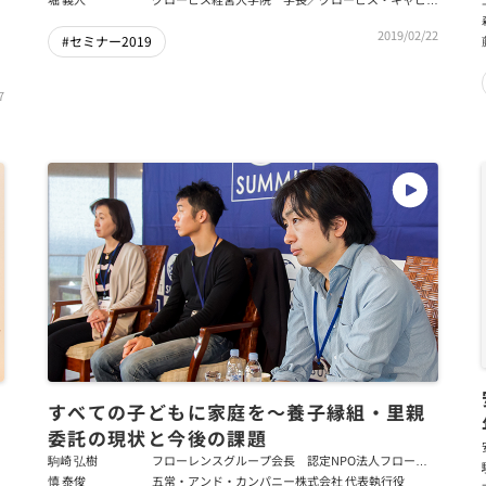
ル・パートナーズ 代表パートナー
2019/02/22
#セミナー2019
7
すべての子どもに家庭を～養子縁組・里親
賞
委託の現状と今後の課題
駒崎 弘樹
フローレンスグループ会長 認定NPO法人フローレ
ンス会長
慎 泰俊
五常・アンド・カンパニー株式会社 代表執行役