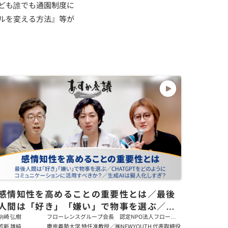
ども誰でも通園制度に
ルを変える方法』等が
感情知性を高めることの重要性とは／最後
人間は「好き」「嫌い」で物事を選ぶ／
ChatGPTをどのようにコミュニケーション
駒崎 弘樹
フローレンスグループ会長 認定NPO法人フローレ
ンス会長
若新 雄純
慶應義塾大学 特任准教授／㈱NEWYOUTH 代表取締役