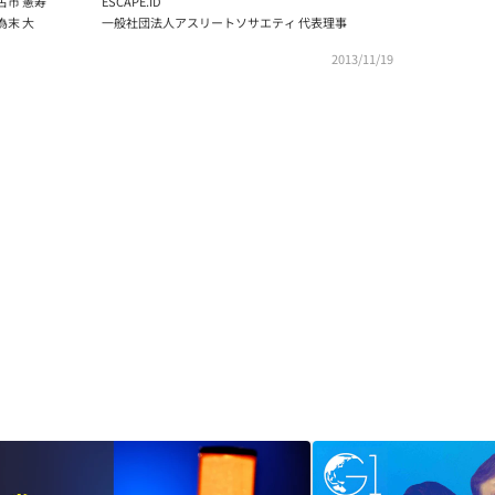
古市 憲寿
ESCAPE.ID
為末 大
一般社団法人アスリートソサエティ 代表理事
2013/11/19