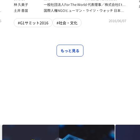
林 久美子
一般社団法人For The World 代表理事／株式会社E the
P 取締役
タ
土井 香苗
国際人権NGOヒューマン・ライツ・ウォッチ 日本代
表
5
2016/06/07
#G1サミット2016
#社会・文化
もっと見る