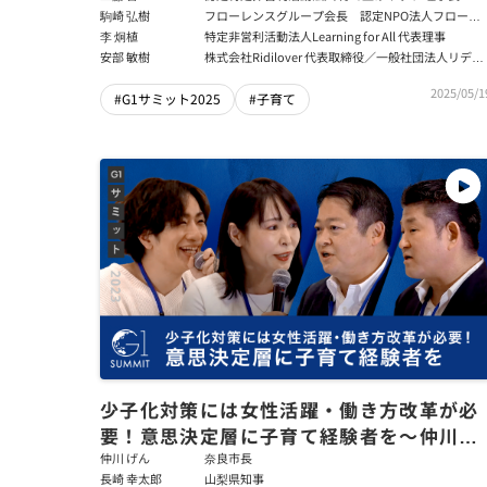
駒崎 弘樹
フローレンスグループ会長 認定NPO法人フローレ
ンス会長
李 炯植
特定非営利活動法人Learning for All 代表理事
安部 敏樹
株式会社Ridilover 代表取締役／一般社団法人リディ
ラバ 代表理事
2025/05/1
#G1サミット2025
#子育て
少子化対策には女性活躍・働き方改革が必
要！意思決定層に子育て経験者を～仲川げ
ん×長崎幸太郎×森まさこ×駒崎弘樹
仲川 げん
奈良市長
長崎 幸太郎
山梨県知事