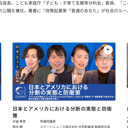
会座長、こども家庭庁「子ども・子育て支援等分科会」委員、「こ
の公職を兼任。著書に『政策起業家「普通のあなた」が社会のルー
日本とアメリカにおける分断の実態と防衛
策
伊藤 孝恵
参議院議員
鈴木 健
スマートニュース株式会社 共同創業者 取締役会長