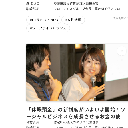
森 まさこ
参議院議員 内閣総理大臣補佐官
駒崎 弘樹
フローレンスグループ会長 認定NPO法人フローレ
ンス会長
2023/06/2
#G1サミット2023
#女性活躍
#ワークライフバランス
「休眠預金」の新制度がいよいよ開始！ソ
ーシャルビジネスを成長させるお金の使い
方～今村久美×駒崎弘樹×鈴木馨祐×宮城
今村 久美
認定NPO法人カタリバ 代表理事
駒崎 弘樹
フローレンスグループ会長 認定NPO法人フローレ