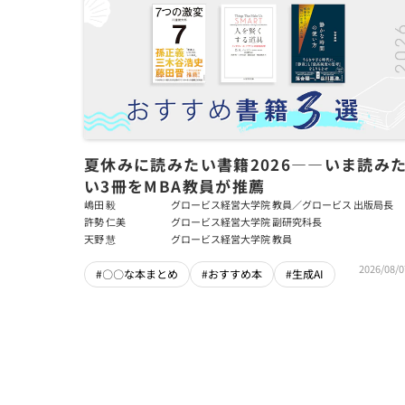
夏休みに読みたい書籍2026――いま読み
い3冊をMBA教員が推薦
嶋田 毅
グロービス経営大学院 教員／グロービス 出版局長
許勢 仁美
グロービス経営大学院 副研究科長
天野 慧
グロービス経営大学院 教員
2026/08/0
#〇〇な本まとめ
#おすすめ本
#生成AI