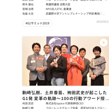
治男×佐藤大吾
ンス会長
鈴木 馨祐
衆議院議員 法務大臣
宮城 治男
NPO法人ETIC. 創業者
佐藤 大吾
武蔵野大学アントレプレナーシップ学部 教授／
42Tokyo 副理事長 兼 事務局長
2019/05/2
#G1サミット2019
駒崎弘樹、土井香苗、袴田武史が起こした
G1発 変革の軌跡～100の行動アワード授
式
袴田 武史
株式会社ispace 代表取締役CEO
駒崎 弘樹
フローレンスグループ会長 認定NPO法人フローレ