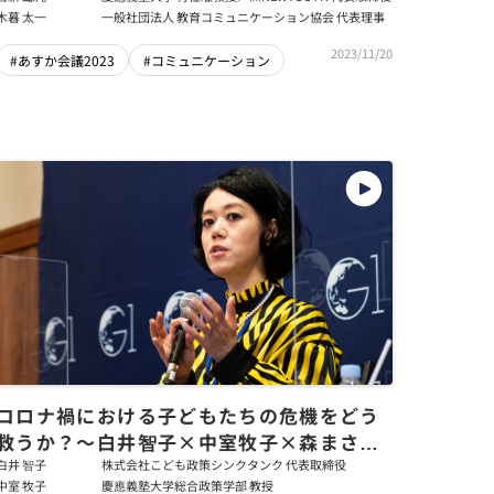
に活用すべきか？／生成AIは擬人化しす
木暮 太一
一般社団法人 教育コミュニケーション協会 代表理事
ぎ？【若新雄純×駒崎弘樹×木暮太一】
2023/11/20
#あすか会議2023
#コミュニケーション
コロナ禍における子どもたちの危機をどう
救うか？～白井智子×中室牧子×森まさこ
×駒崎弘樹
白井 智子
株式会社こども政策シンクタンク 代表取締役
中室 牧子
慶應義塾大学総合政策学部 教授