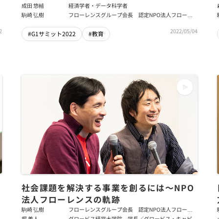
成田 悠輔
経済学者・データ科学者
駒崎 弘樹
フローレンスグループ会長 認定NPO法人フローレ
ンス会長
2
2022/05/04
#G1サミット2022
#教育
社会課題を解決する事業を創るには～NPO
法人フローレンスの軌跡
駒崎 弘樹
フローレンスグループ会長 認定NPO法人フローレ
ンス会長
堀 義人
グロービス経営大学院 学長／グロービス・キャピタ