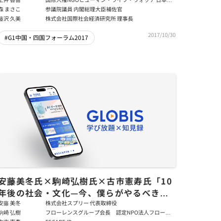
表
森 まさこ
参議院議員 内閣総理大臣補佐官
藤沢 久美
株式会社国際社会経済研究所 理事長
2017/10/30
#G1中国・四国フォーラム2017
安藤美冬氏×駒崎弘樹氏×古市憲寿氏「10
年後の社会・文化—今、僕らがやるべきこ
と」後編
安藤 美冬
株式会社スプリー 代表取締役
駒崎 弘樹
フローレンスグループ会長 認定NPO法人フローレ
ンス会長