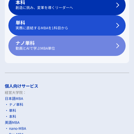
本科
創造に挑み、変革を導くリーダーへ
単科
実務に直結するMBAを1科目から
ナノ単科
動画とAIで学ぶMBA単位
個人向けサービス
経営大学院：
日本語MBA
ナノ単科
単科
本科
英語MBA
nano-MBA