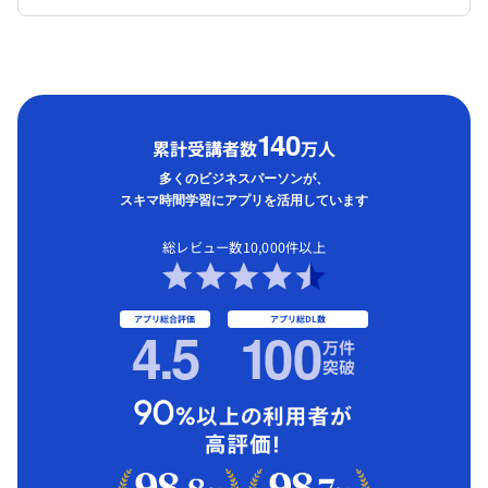
1
40
累計受講者数
万人
多くのビジネスパーソンが、
スキマ時間学習にアプリを活用しています
総レビュー数10,000件以上
アプリ総合評価
アプリ総DL数
4.5
1
00
万件
突破