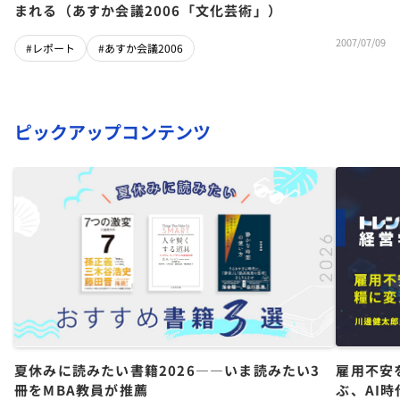
まれる（あすか会議2006「文化芸術」）
2007/07/09
#レポート
#あすか会議2006
ピックアップコンテンツ
夏休みに読みたい書籍2026――いま読みたい3
雇用不安
冊をMBA教員が推薦
ぶ、AI