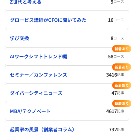
Z世代と考える
9
コース
グロービス講師がCFOに聞いてみた
16
コース
学び交換
8
コース
新着あり
AIワークシフトトレンド編
58
コース
新着あり
セミナー／カンファレンス
3416
記事
新着あり
ダイバーシティニュース
47
記事
新着あり
MBA/テクノベート
4617
記事
起業家の風景（創業者コラム）
732
記事