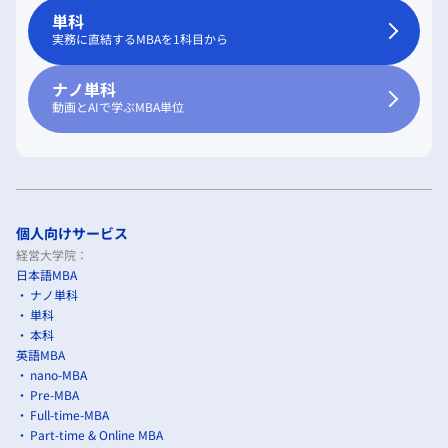
単科
実務に直結するMBAを1科目から
ナノ単科
動画とAIで学ぶMBA単位
個人向けサービス
経営大学院：
日本語MBA
ナノ単科
単科
本科
英語MBA
nano-MBA
Pre-MBA
Full-time-MBA
Part-time & Online MBA