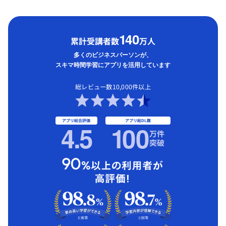
1
40
累計受講者数
万人
多くのビジネスパーソンが、
スキマ時間学習にアプリを活用しています
総レビュー数10,000件以上
アプリ総合評価
アプリ総DL数
4.5
1
00
万件
突破