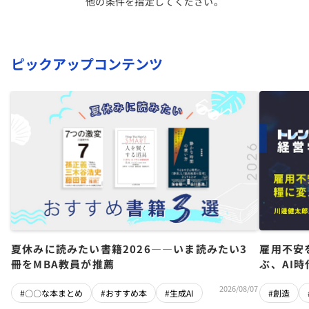
他の条件を指定してください。
ピックアップコンテンツ
夏休みに読みたい書籍2026――いま読みたい3
雇用不安
冊をMBA教員が推薦
ぶ、AI
2026/08/07
#〇〇な本まとめ
#おすすめ本
#生成AI
#創造