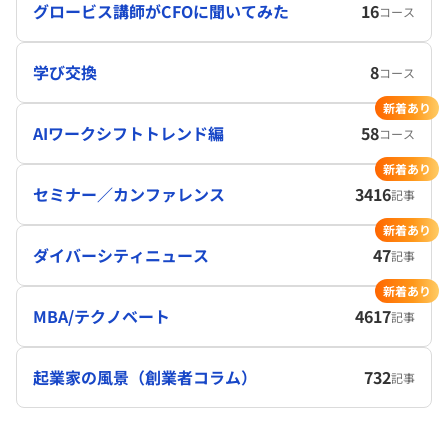
グロービス講師がCFOに聞いてみた
16
コース
学び交換
8
コース
新着あり
AIワークシフトトレンド編
58
コース
新着あり
セミナー／カンファレンス
3416
記事
新着あり
ダイバーシティニュース
47
記事
新着あり
MBA/テクノベート
4617
記事
起業家の風景（創業者コラム）
732
記事