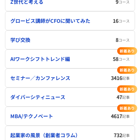
Z世代と考える
9
コース
グロービス講師がCFOに聞いてみた
16
コース
学び交換
8
コース
新着あり
AIワークシフトトレンド編
58
コース
新着あり
セミナー／カンファレンス
3416
記事
新着あり
ダイバーシティニュース
47
記事
新着あり
MBA/テクノベート
4617
記事
起業家の風景（創業者コラム）
732
記事