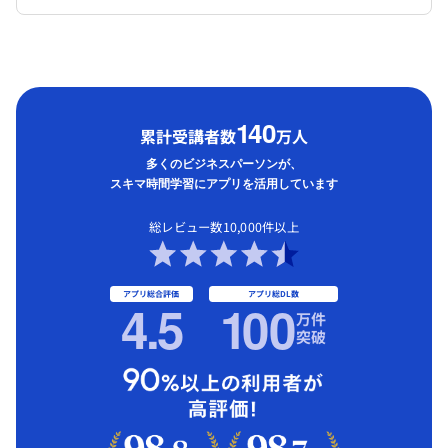
1
40
累計受講者数
万人
多くのビジネスパーソンが、
スキマ時間学習にアプリを活用しています
総レビュー数10,000件以上
アプリ総合評価
アプリ総DL数
4.5
1
00
万件
突破