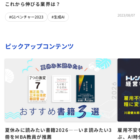
これから伸びる業界は？
2023/08/07
#G1ベンチャー2023
#生成AI
ピックアップコンテンツ
夏休みに読みたい書籍2026――いま読みたい3
雇用不安
冊をMBA教員が推薦
ぶ、AI