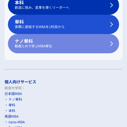
本科
創造に挑み、変革を導くリーダーへ
単科
実務に直結するMBAを1科目から
ナノ単科
動画とAIで学ぶMBA単位
個人向けサービス
経営大学院：
日本語MBA
ナノ単科
単科
本科
英語MBA
nano-MBA