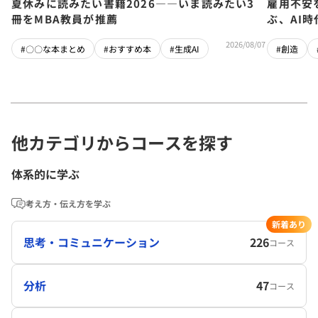
夏休みに読みたい書籍2026――いま読みたい3
雇用不安
冊をMBA教員が推薦
ぶ、AI
2026/08/07
#〇〇な本まとめ
#おすすめ本
#生成AI
#創造
他カテゴリからコースを探す
体系的に学ぶ
考え方・伝え方を学ぶ
新着あり
思考・コミュニケーション
226
コース
分析
47
コース