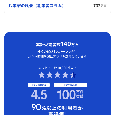
起業家の風景（創業者コラム）
732
記事
1
40
累計受講者数
万人
多くのビジネスパーソンが、
スキマ時間学習にアプリを活用しています
総レビュー数10,000件以上
アプリ総合評価
アプリ総DL数
4.5
1
00
万件
突破