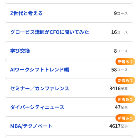
Z世代と考える
9
コース
グロービス講師がCFOに聞いてみた
16
コース
学び交換
8
コース
新着あり
AIワークシフトトレンド編
58
コース
新着あり
セミナー／カンファレンス
3416
記事
新着あり
ダイバーシティニュース
47
記事
新着あり
MBA/テクノベート
4617
記事