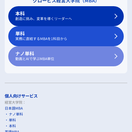
グロービス経営大学院（MBA）
本科
創造に挑み、変革を導くリーダーへ
単科
実務に直結するMBAを1科目から
ナノ単科
動画とAIで学ぶMBA単位
個人向けサービス
経営大学院：
日本語MBA
ナノ単科
単科
本科
英語MBA