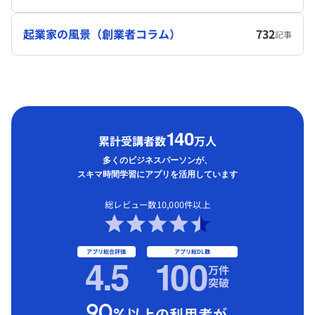
起業家の風景（創業者コラム）
732
記事
1
40
累計受講者数
万人
多くのビジネスパーソンが、
スキマ時間学習にアプリを活用しています
総レビュー数10,000件以上
アプリ総合評価
アプリ総DL数
4.5
1
00
万件
突破