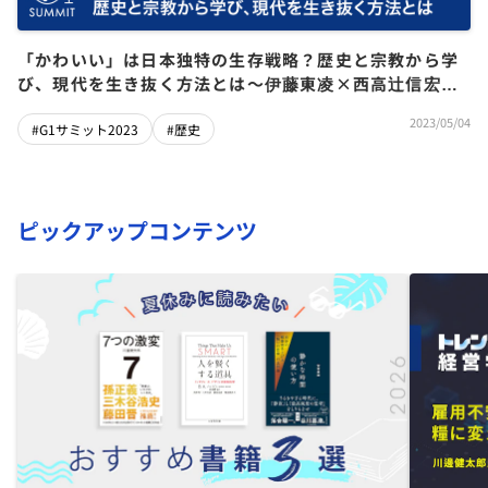
「かわいい」は日本独特の生存戦略？歴史と宗教から学
び、現代を生き抜く方法とは～伊藤東凌×西高辻信宏×
深井龍之介×藤沢久美
2023/05/04
#G1サミット2023
#歴史
ピックアップコンテンツ