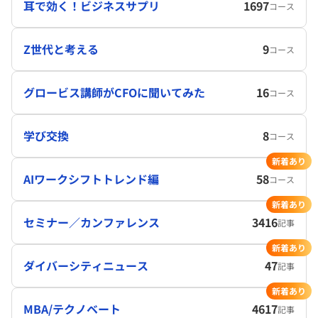
耳で効く！ビジネスサプリ
1697
コース
Z世代と考える
9
コース
グロービス講師がCFOに聞いてみた
16
コース
学び交換
8
コース
新着あり
AIワークシフトトレンド編
58
コース
新着あり
セミナー／カンファレンス
3416
記事
新着あり
ダイバーシティニュース
47
記事
新着あり
MBA/テクノベート
4617
記事