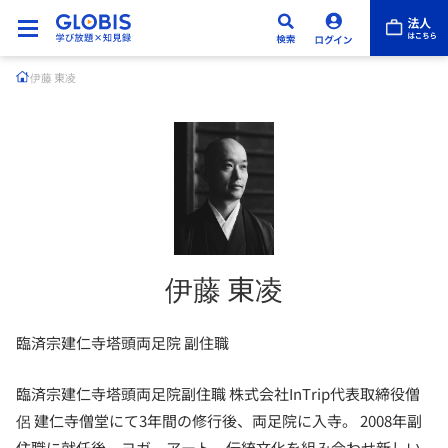
伊藤 東凌
伊藤 東凌
臨済宗建仁寺塔頭両足院 副住職
臨済宗建仁寺塔頭両足院副住職 株式会社InTrip代表取締役僧
侶 建仁寺僧堂にて3年間の修行後、両足院に入寺。 2008年副
住職に就任後、ヨガ、アート、伝統文化を組み合わせ新しい