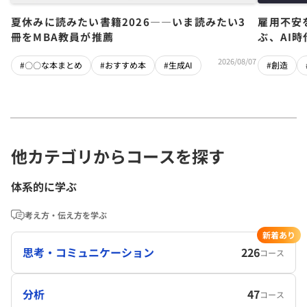
夏休みに読みたい書籍2026――いま読みたい3
雇用不安
冊をMBA教員が推薦
ぶ、AI
2026/08/07
#〇〇な本まとめ
#おすすめ本
#生成AI
#創造
他カテゴリからコースを探す
体系的に学ぶ
考え方・伝え方を学ぶ
新着あり
思考・コミュニケーション
226
コース
分析
47
コース