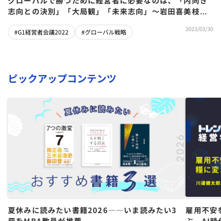
グローバルで勝つために経営者に必要なのは、「内向き
志向との決別」「大局観」「未来志向」～岩田喜美枝×
齋藤和弘×三島茂樹×鎌田英治
2023/03/30
#G1経営者会議2022
#グローバル戦略
ピックアップコンテンツ
夏休みに読みたい書籍2026――いま読みたい3
雇用不安
冊をMBA教員が推薦
ぶ、AI