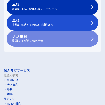
本科
創造に挑み、変革を導くリーダーへ
単科
実務に直結するMBAを1科目から
ナノ単科
動画とAIで学ぶMBA単位
個人向けサービス
経営大学院：
日本語MBA
ナノ単科
単科
本科
英語MBA
nano-MBA