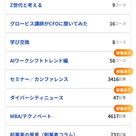
Z世代と考える
9
コース
グロービス講師がCFOに聞いてみた
16
コース
学び交換
8
コース
新着あり
AIワークシフトトレンド編
58
コース
新着あり
セミナー／カンファレンス
3416
記事
新着あり
ダイバーシティニュース
47
記事
新着あり
MBA/テクノベート
4617
記事
起業家の風景（創業者コラム）
732
記事