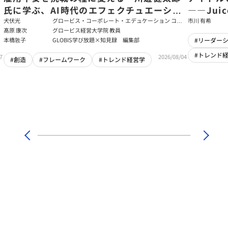
氏に学ぶ、AI時代のエフェクチュエーショ
――Jui
ン
強いチー
犬伏光
グロービス・コーポレート・エデュケーション コー
市川 有希
ポレート・ソリューション・チーム コンサルタント
髙原 康次
グロービス経営大学院 教員
本橋敦子
GLOBIS学び放題×知見録 編集部
#リーダー
#トレンド
7
2026/08/04
#創造
#フレームワーク
#トレンド経営学