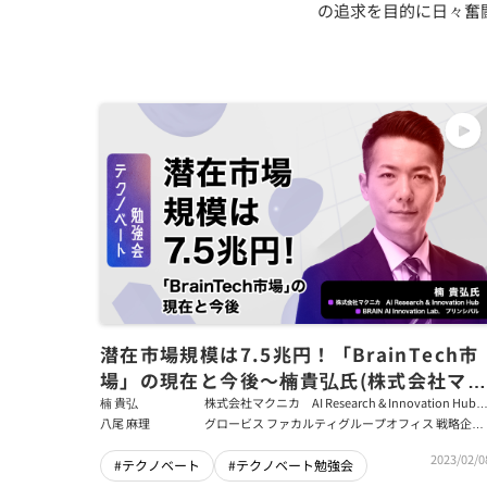
の追求を目的に日々奮
潜在市場規模は7.5兆円！「BrainTech市
場」の現在と今後～楠貴弘氏(株式会社マ
ニカ プリンシパル)
楠 貴弘
株式会社マクニカ AI Research & Innovation Hub/
BRAIN AI Innovation Lab. プリンシパル
八尾 麻理
グロービス ファカルティグループオフィス 戦略企画
担当｜テクノベートFG所属｜医科学修士
2023/02/0
#テクノベート
#テクノベート勉強会