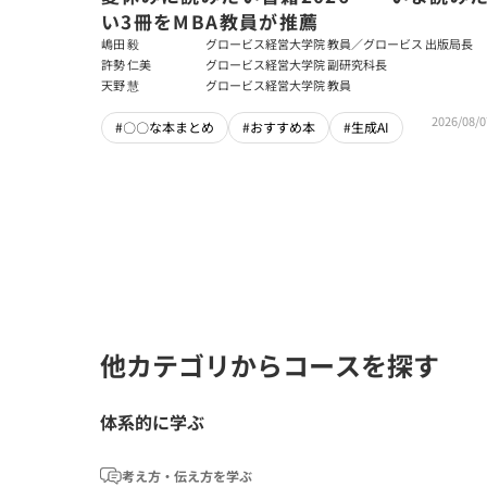
い3冊をMBA教員が推薦
嶋田 毅
グロービス経営大学院 教員／グロービス 出版局長
許勢 仁美
グロービス経営大学院 副研究科長
天野 慧
グロービス経営大学院 教員
2026/08/0
#〇〇な本まとめ
#おすすめ本
#生成AI
他カテゴリからコースを探す
体系的に学ぶ
考え方・伝え方を学ぶ