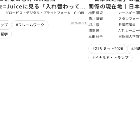
ce=Juiceに見る「入れ替わっても
関係の現在地｜日本
ム」をつくるパス・ゴール理論
戦略【櫛田健児×
グロービス・デジタル・プラットフォーム GLOBIS
櫛田 健児
カーネギー国
学び放題 編集部・コンテンツ開発チーム
ラムディレク
筒井 清輝
スタンフォー
輝】
2026/07/31
大学アジア太
堀井 巌
参議院議員
シップ
#フレームワーク
フェロー
関灘 茂
A.T. カー
経営学
本法人会長
本田 桂子
早稲田大学商
#G1サミット2026
#地
#ドナルド・トランプ