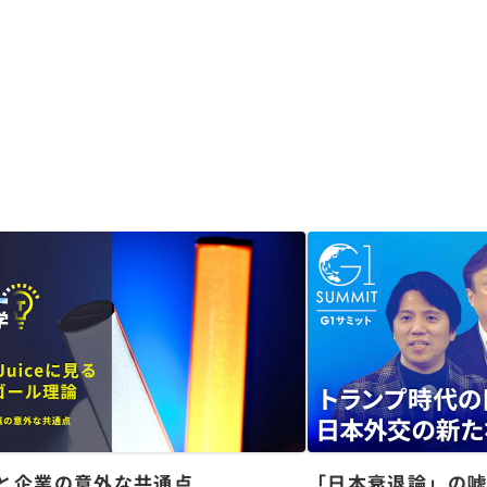
と企業の意外な共通点
「日本衰退論」の