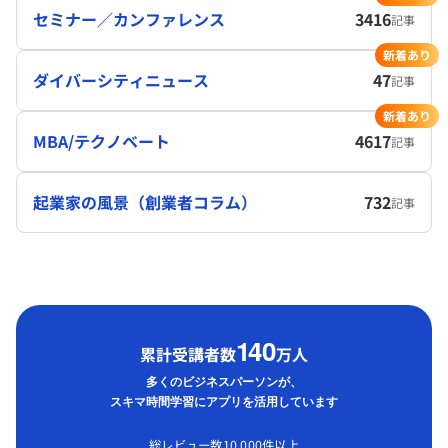
セミナー／カンファレンス
3416
記事
新着あり
ダイバーシティニュース
47
記事
新着あり
MBA/テクノベート
4617
記事
起業家の風景（創業者コラム）
732
記事
1
40
累計受講者数
万人
多くのビジネスパーソンが、
スキマ時間学習にアプリを活用しています
総レビュー数10,000件以上