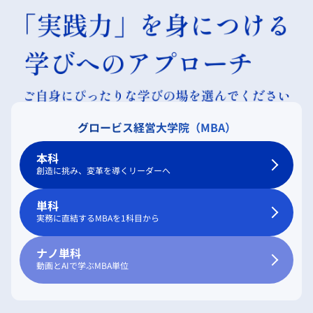
グロービス経営大学院（MBA）
本科
創造に挑み、変革を導くリーダーへ
単科
実務に直結するMBAを1科目から
ナノ単科
動画とAIで学ぶMBA単位