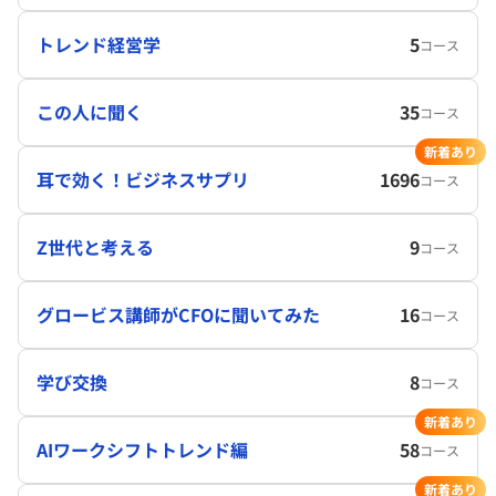
トレンド経営学
5
コース
この人に聞く
35
コース
新着あり
耳で効く！ビジネスサプリ
1696
コース
Z世代と考える
9
コース
グロービス講師がCFOに聞いてみた
16
コース
学び交換
8
コース
新着あり
AIワークシフトトレンド編
58
コース
新着あり