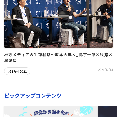
地方メディアの生存戦略〜坂本大典×_島宗一郎×牧巌×
瀬尾傑
2021/12/15
#G1九州2021
ピックアップコンテンツ