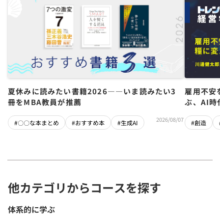
夏休みに読みたい書籍2026――いま読みたい3
雇用不安
冊をMBA教員が推薦
ぶ、AI
2026/08/07
#〇〇な本まとめ
#おすすめ本
#生成AI
#創造
他カテゴリからコースを探す
体系的に学ぶ