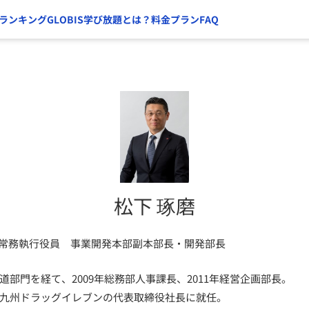
ランキング
GLOBIS学び放題とは？
料金プラン
FAQ
松下 琢磨
 常務執行役員 事業開発本部副本部長・開発部長
鉄道部門を経て、2009年総務部人事課長、2011年経営企画部長。
JR九州ドラッグイレブンの代表取締役社長に就任。