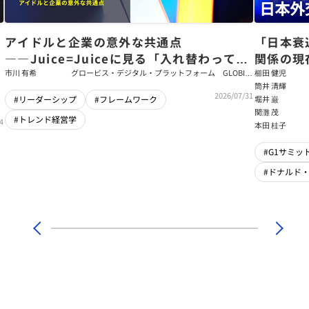
アイドルと企業の意外な共通点
「日本衰
――Juice=Juiceに見る「入れ替わっても
関係の現
強いチーム」をつくるパス・ゴール理論
戦略【櫛
市川 有希
グロービス・デジタル・プラットフォーム GLOBIS
櫛田 健児
学び放題 編集部・コンテンツ開発チーム
筒井 清輝
輝】
2026/07/31
堀井 巌
#リーダーシップ
#フレームワーク
関灘 茂
#トレンド経営学
4
本田 桂子
#G1サミット
#ドナルド