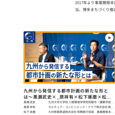
2017年より事業開
当。博多まちづくり推
九州から発信する都市計画の新たな形と
は〜黒瀬武史×_原祥有×松下琢磨×松岡
恭子
黒瀬 武史
九州大学大学院 人間環境学研究院都市・建築学部
門 教授
髙原 祥有
カルチュア・コンビニエンス・クラブ株式会社 執行
役員
松下 琢磨
九州旅客鉄道株式会社 常務執行役員 事業開発本部