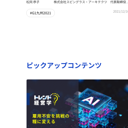
副本部長・開発部長
松岡 恭子
株式会社スピングラス・アーキテクツ 代表取締役/
株式会社大央 代表取締役社長
2021/12/1
#G1九州2021
ピックアップコンテンツ