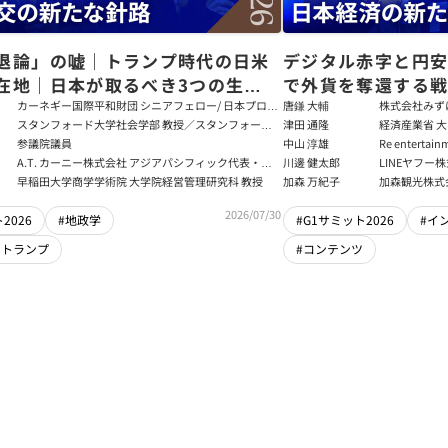
退論」の嘘｜トランプ時代の日米
デジタル赤字と円
在地｜日本が取るべき3つの生存
で外貨を奪還する
田健児×関灘茂×堀井巌×筒井清
る真の条件
カーネギー国際平和財団 シニアフェロー/ 日本プログ
唐鎌 大輔
株式会社みず
ラムディレクター
ト
スタンフォード大学社会学部 教授／スタンフォード
津田 通隆
経済産業省 大
大学アジア太平洋研究センター 所長／東京財団 名誉
デジタル経済
参議院議員
中山 淳雄
Re enter
フェロー
報処理推進機
講師／Plott
A.T. カーニー株式会社 アジアパシフィック代表・日
川邊 健太郎
LINEヤフー
センター 情報分
本法人会長
早稲田大学商学学術院 大学院経営管理研究科 教授
加森 万紀子
加森観光株式
任者
2026/07/30
2026
#地政学
#G1サミット2026
#イ
・トランプ
#コンテンツ