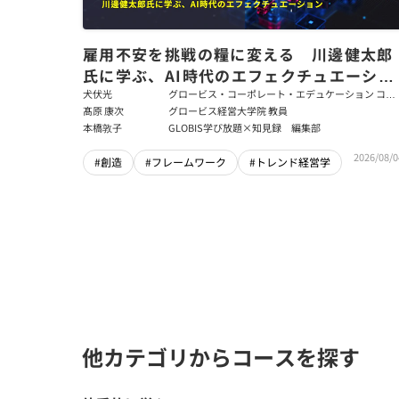
雇用不安を挑戦の糧に変える 川邊健太郎
氏に学ぶ、AI時代のエフェクチュエーショ
ン
犬伏光
グロービス・コーポレート・エデュケーション コー
ポレート・ソリューション・チーム コンサルタント
髙原 康次
グロービス経営大学院 教員
本橋敦子
GLOBIS学び放題×知見録 編集部
2026/08/0
#創造
#フレームワーク
#トレンド経営学
他カテゴリからコースを探す