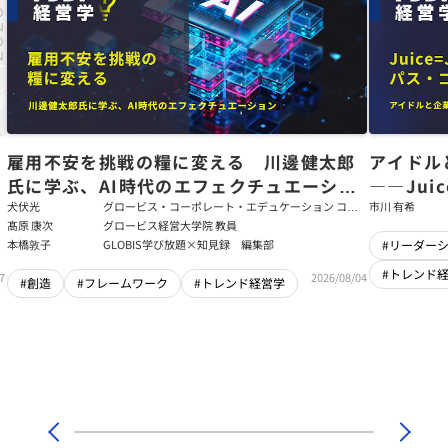
た
雇用不安を挑戦の糧に変える 川邊健太郎
アイドル
氏に学ぶ、AI時代のエフェクチュエーショ
――Jui
ン
強いチー
犬伏光
グロービス・コーポレート・エデュケーション コー
市川 有希
ポレート・ソリューション・チーム コンサルタント
髙原 康次
グロービス経営大学院 教員
本橋敦子
GLOBIS学び放題×知見録 編集部
#リーダー
#トレンド
7
2026/08/04
#創造
#フレームワーク
#トレンド経営学