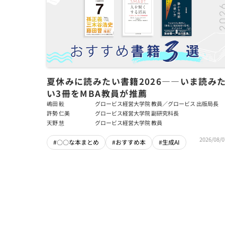
夏休みに読みたい書籍2026――いま読み
い3冊をMBA教員が推薦
嶋田 毅
グロービス経営大学院 教員／グロービス 出版局長
許勢 仁美
グロービス経営大学院 副研究科長
天野 慧
グロービス経営大学院 教員
2026/08/0
#〇〇な本まとめ
#おすすめ本
#生成AI