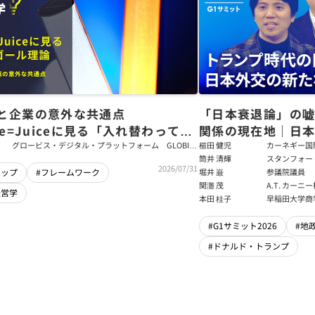
と企業の意外な共通点
「日本衰退論」の
ce=Juiceに見る「入れ替わっても
関係の現在地｜日本
ム」をつくるパス・ゴール理論
戦略【櫛田健児×
グロービス・デジタル・プラットフォーム GLOBIS
櫛田 健児
カーネギー国
学び放題 編集部・コンテンツ開発チーム
ラムディレク
筒井 清輝
スタンフォー
輝】
2026/07/31
大学アジア太
堀井 巌
参議院議員
シップ
#フレームワーク
フェロー
関灘 茂
A.T. カー
経営学
本法人会長
本田 桂子
早稲田大学商
#G1サミット2026
#地
#ドナルド・トランプ