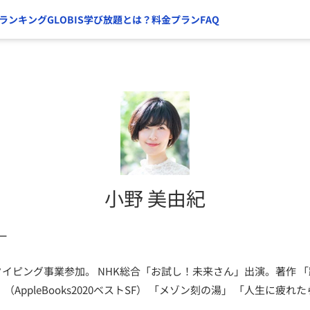
ランキング
GLOBIS学び放題とは？
料金プラン
FAQ
小野 美由紀
ー
タイ
ピング事業参加。
NHK
総
合「お試し！未来さん」出
演。著作 
」（
Appl
eBooks2020
ベスト
SF
） 「メゾン
刻の湯」 「人生に疲れた