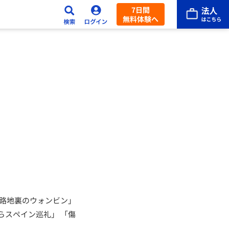
7日間
無料体験へ
「路地裏のウォンビン」
らスペイン巡礼」 「傷