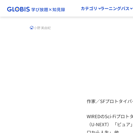
カテゴリ
ラーニングパス
小野 美由紀
作家／SFプロトタイパ
WIRED
の
Sci-Fi
プロト
（
U-NEXT
）
「ピュア
口か
ら人生」 他