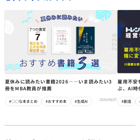
夏休みに読みたい書籍2026――いま読みたい3
雇用不安
冊をMBA教員が推薦
ぶ、AI
2026/08/07
#〇〇な本まとめ
#おすすめ本
#生成AI
#創造