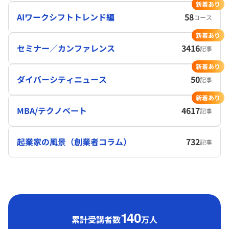
新着あり
AIワークシフトトレンド編
58
コース
新着あり
セミナー／カンファレンス
3416
記事
新着あり
ダイバーシティニュース
50
記事
新着あり
MBA/テクノベート
4617
記事
起業家の風景（創業者コラム）
732
記事
1
40
累計受講者数
万人