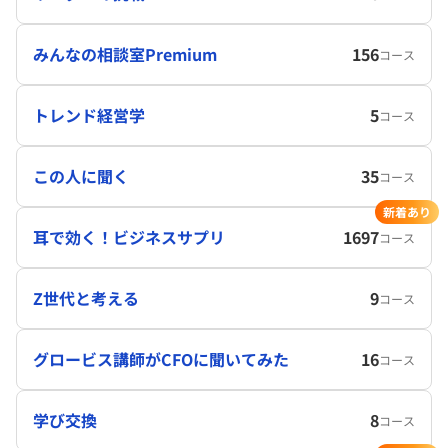
みんなの相談室Premium
156
コース
トレンド経営学
5
コース
この人に聞く
35
コース
新着あり
耳で効く！ビジネスサプリ
1697
コース
Z世代と考える
9
コース
グロービス講師がCFOに聞いてみた
16
コース
学び交換
8
コース