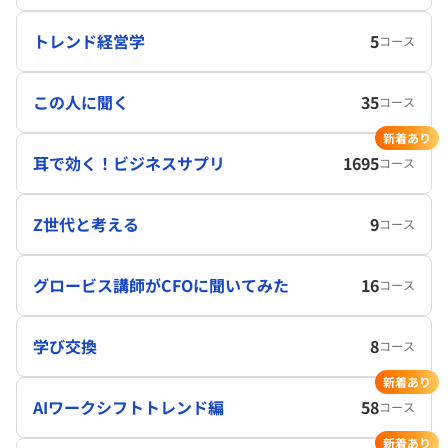
トレンド経営学
5
コース
この人に聞く
35
コース
新着あり
耳で効く！ビジネスサプリ
1695
コース
Z世代と考える
9
コース
グロービス講師がCFOに聞いてみた
16
コース
学び交換
8
コース
新着あり
AIワークシフトトレンド編
58
コース
新着あり