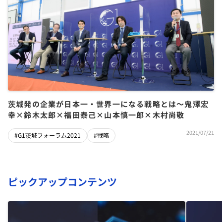
茨城発の企業が日本一・世界一になる戦略とは～鬼澤宏
幸×鈴木太郎×福田泰己×山本慎一郎×木村尚敬
2021/07/21
#G1茨城フォーラム2021
#戦略
ピックアップコンテンツ