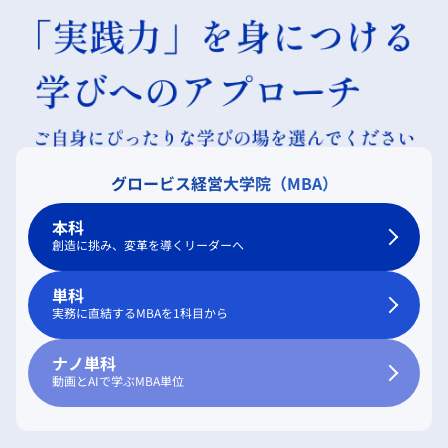
グロービス経営大学院（MBA）
本科
創造に挑み、変革を導くリーダーへ
単科
実務に直結するMBAを1科目から
ナノ単科
動画とAIで学ぶMBA単位