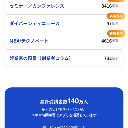
セミナー／カンファレンス
3416
記事
新着あり
ダイバーシティニュース
47
記事
新着あり
MBA/テクノベート
4616
記事
起業家の風景（創業者コラム）
732
記事
1
40
累計受講者数
万人
多くのビジネスパーソンが、
スキマ時間学習にアプリを活用しています
総レビュー数10,000件以上