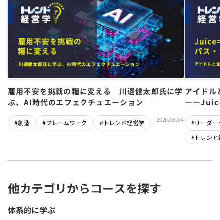
雇用不安を挑戦の糧に変える 川邊健太郎氏に学
アイドル
ぶ、AI時代のエフェクチュエーション
――Jui
チーム」
2026/08/04
#創造
#フレームワーク
#トレンド経営学
#リーダー
#トレンド
他カテゴリからコースを探す
体系的に学ぶ