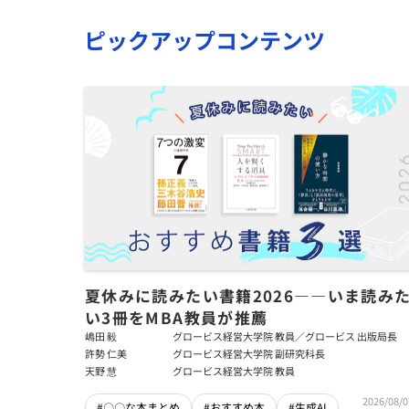
ピックアップコンテンツ
夏休みに読みたい書籍2026――いま読み
い3冊をMBA教員が推薦
嶋田 毅
グロービス経営大学院 教員／グロービス 出版局長
許勢 仁美
グロービス経営大学院 副研究科長
天野 慧
グロービス経営大学院 教員
2026/08/0
#〇〇な本まとめ
#おすすめ本
#生成AI