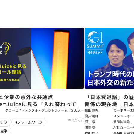
と企業の意外な共通点
「日本衰退論」の
ce=Juiceに見る「入れ替わっても
関係の現在地｜日本
ム」をつくるパス・ゴール理論
戦略【櫛田健児×
グロービス・デジタル・プラットフォーム GLOBIS
櫛田 健児
カーネギー国
学び放題 編集部・コンテンツ開発チーム
ラムディレク
筒井 清輝
スタンフォー
輝】
2026/07/31
大学アジア太
堀井 巌
参議院議員
シップ
#フレームワーク
フェロー
関灘 茂
A.T. カー
経営学
本法人会長
本田 桂子
早稲田大学商