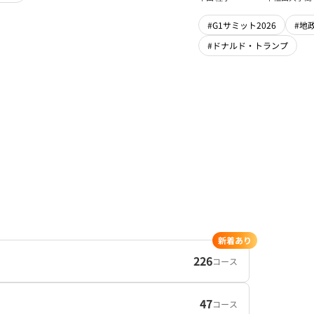
#G1サミット2026
#地
#ドナルド・トランプ
新着あり
226
コース
47
コース