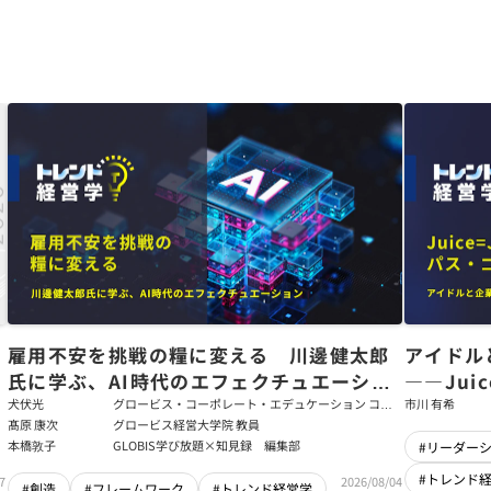
た
雇用不安を挑戦の糧に変える 川邊健太郎
アイドル
氏に学ぶ、AI時代のエフェクチュエーショ
――Jui
ン
強いチー
犬伏光
グロービス・コーポレート・エデュケーション コー
市川 有希
ポレート・ソリューション・チーム コンサルタント
髙原 康次
グロービス経営大学院 教員
本橋敦子
GLOBIS学び放題×知見録 編集部
#リーダー
#トレンド
7
2026/08/04
#創造
#フレームワーク
#トレンド経営学