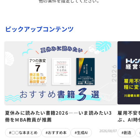
他の条件を指定してください。
ピックアップコンテンツ
夏休みに読みたい書籍2026――いま読みたい3
雇用不安
冊をMBA教員が推薦
ぶ、AI
2026/08/07
#〇〇な本まとめ
#おすすめ本
#生成AI
#創造