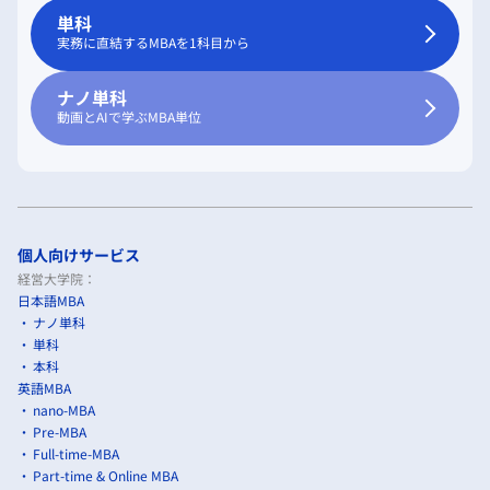
単科
実務に直結するMBAを1科目から
ナノ単科
動画とAIで学ぶMBA単位
個人向けサービス
経営大学院：
日本語MBA
ナノ単科
単科
本科
英語MBA
nano-MBA
Pre-MBA
Full-time-MBA
Part-time & Online MBA