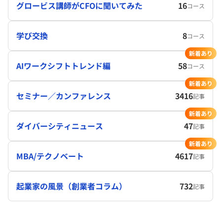
グロービス講師がCFOに聞いてみた
16
コース
学び交換
8
コース
新着あり
AIワークシフトトレンド編
58
コース
新着あり
セミナー／カンファレンス
3416
記事
新着あり
ダイバーシティニュース
47
記事
新着あり
MBA/テクノベート
4617
記事
起業家の風景（創業者コラム）
732
記事