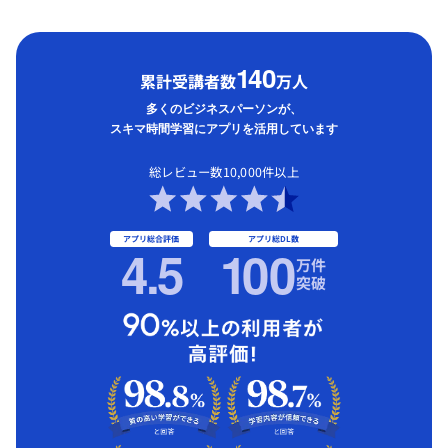
1
40
累計受講者数
万人
多くのビジネスパーソンが、
スキマ時間学習にアプリを活用しています
総レビュー数10,000件以上
アプリ総合評価
アプリ総DL数
4.5
1
00
万件
突破