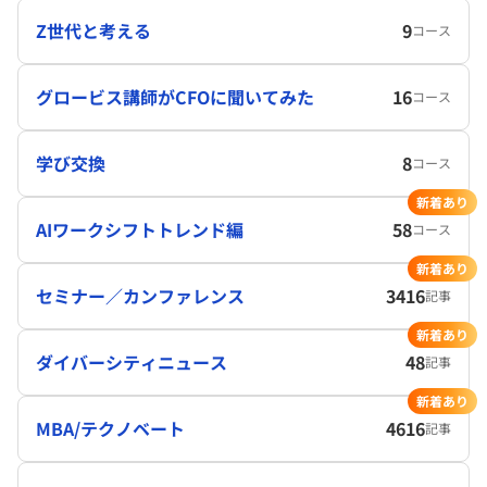
Z世代と考える
9
コース
グロービス講師がCFOに聞いてみた
16
コース
学び交換
8
コース
新着あり
AIワークシフトトレンド編
58
コース
新着あり
セミナー／カンファレンス
3416
記事
新着あり
ダイバーシティニュース
48
記事
新着あり
MBA/テクノベート
4616
記事