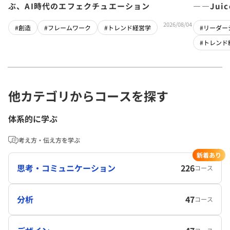
ぶ、AI時代のエフェクチュエーション
――Jui
チーム」
2026/08/04
#創造
#フレームワーク
#トレンド経営学
#リーダー
#トレンド
他カテゴリからコースを探す
体系的に学ぶ
考え方・伝え方を学ぶ
新着あり
思考・コミュニケーション
226
コース
分析
47
コース