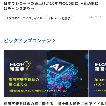
日本でレコードの売上げが10年前の10倍に 〜衰退期に
はチャンスあり〜
2021/03/29
#プロダクトライフサイクル
#トレンド経営学
ピックアップコンテンツ
雇用不安を挑戦の糧に変える 川邊健太郎氏に学
アイドル