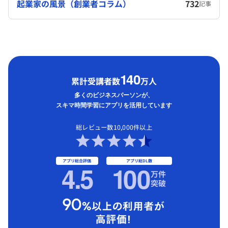
起業家の風景（創業者コラム）
732
記事
1
40
累計受講者数
万人
多くのビジネスパーソンが、
スキマ時間学習にアプリを活用しています
総レビュー数10,000件以上
アプリ総合評価
アプリ総DL数
4.5
1
00
万件
突破