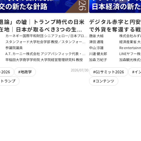
退論」の嘘｜トランプ時代の日米
デジタル赤字と円
在地｜日本が取るべき3つの生存
で外貨を奪還する
田健児×関灘茂×堀井巌×筒井清
る真の条件
カーネギー国際平和財団 シニアフェロー/ 日本プログ
唐鎌 大輔
株式会社みず
ラムディレクター
ト
スタンフォード大学社会学部 教授／スタンフォード
津田 通隆
経済産業省 大
大学アジア太平洋研究センター 所長／東京財団 名誉
デジタル経済
参議院議員
中山 淳雄
Re enter
フェロー
報処理推進機
講師／Plott
A.T. カーニー株式会社 アジアパシフィック代表・日
川邊 健太郎
LINEヤフー
センター 情報分
本法人会長
早稲田大学商学学術院 大学院経営管理研究科 教授
加森 万紀子
加森観光株式
任者
2026/07/30
2026
#地政学
#G1サミット2026
#イ
・トランプ
#コンテンツ