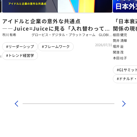
アイドルと企業の意外な共通点
「日本衰
――Juice=Juiceに見る「入れ替わっても
関係の現
強いチーム」をつくるパス・ゴール理論
戦略【櫛
市川 有希
グロービス・デジタル・プラットフォーム GLOBIS
櫛田 健児
学び放題 編集部・コンテンツ開発チーム
筒井 清輝
輝】
2026/07/31
堀井 巌
#リーダーシップ
#フレームワーク
関灘 茂
#トレンド経営学
4
本田 桂子
#G1サミット
#ドナルド