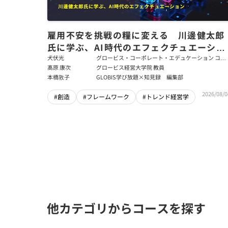
雇用不安を挑戦の糧に変える 川邊健太郎
氏に学ぶ、AI時代のエフェクチュエーショ
ン
犬伏光
グロービス・コーポレート・エデュケーション コー
ポレート・ソリューション・チーム コンサルタント
髙原 康次
グロービス経営大学院 教員
本橋敦子
GLOBIS学び放題×知見録 編集部
2026/08/0
#創造
#フレームワーク
#トレンド経営学
他カテゴリからコースを探す