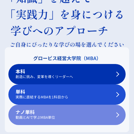
グロービス経営大学院（MBA）
本科
創造に挑み、変革を導くリーダーへ
単科
実務に直結するMBAを1科目から
ナノ単科
動画とAIで学ぶMBA単位