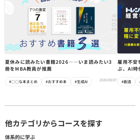
夏休みに読みたい書籍2026――いま読みたい3
雇用不安
冊をMBA教員が推薦
ぶ、AI
2026/08/07
#〇〇な本まとめ
#おすすめ本
#生成AI
#創造
他カテゴリからコースを探す
体系的に学ぶ