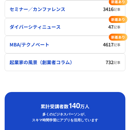
新着あり
セミナー／カンファレンス
3416
記事
新着あり
ダイバーシティニュース
47
記事
新着あり
MBA/テクノベート
4617
記事
起業家の風景（創業者コラム）
732
記事
1
40
累計受講者数
万人
多くのビジネスパーソンが、
スキマ時間学習にアプリを活用しています