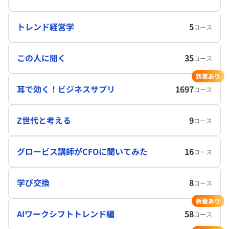
トレンド経営学
5
コース
この人に聞く
35
コース
新着あり
耳で効く！ビジネスサプリ
1697
コース
Z世代と考える
9
コース
グロービス講師がCFOに聞いてみた
16
コース
学び交換
8
コース
新着あり
AIワークシフトトレンド編
58
コース