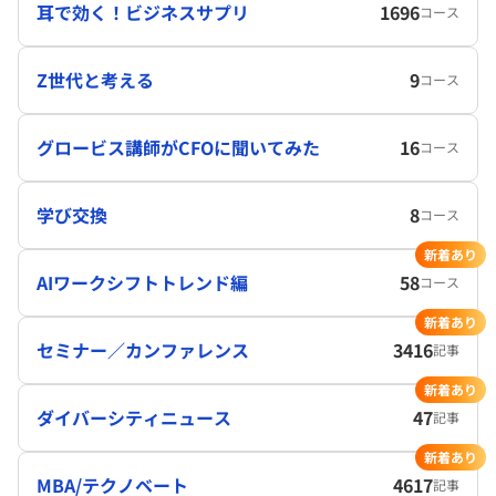
耳で効く！ビジネスサプリ
1696
コース
Z世代と考える
9
コース
グロービス講師がCFOに聞いてみた
16
コース
学び交換
8
コース
新着あり
AIワークシフトトレンド編
58
コース
新着あり
セミナー／カンファレンス
3416
記事
新着あり
ダイバーシティニュース
47
記事
新着あり
MBA/テクノベート
4617
記事