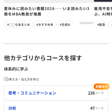
夏休みに読みたい書籍2026――いま読みたい3
雇用不安
冊をMBA教員が推薦
ぶ、AI
2026/08/07
#〇〇な本まとめ
#おすすめ本
#生成AI
#創造
他カテゴリからコースを探す
体系的に学ぶ
考え方・伝え方を学ぶ
新着あり
思考・コミュニケーション
226
コース
分析
47
コース