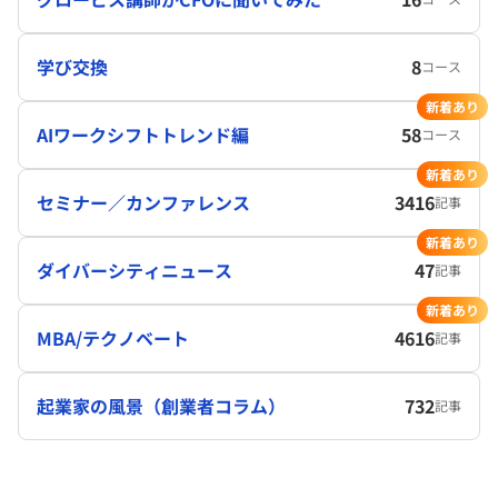
学び交換
8
コース
新着あり
AIワークシフトトレンド編
58
コース
新着あり
セミナー／カンファレンス
3416
記事
新着あり
ダイバーシティニュース
47
記事
新着あり
MBA/テクノベート
4616
記事
起業家の風景（創業者コラム）
732
記事