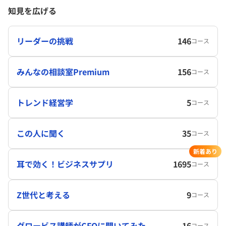
知見を広げる
リーダーの挑戦
146
コース
みんなの相談室Premium
156
コース
トレンド経営学
5
コース
この人に聞く
35
コース
新着あり
耳で効く！ビジネスサプリ
1695
コース
Z世代と考える
9
コース
グロービス講師がCFOに聞いてみた
16
コース