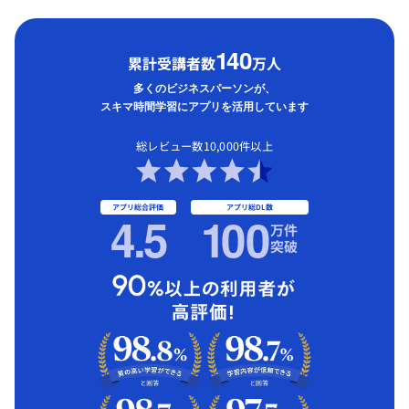
1
40
累計受講者数
万人
多くのビジネスパーソンが、
スキマ時間学習にアプリを活用しています
総レビュー数10,000件以上
アプリ総合評価
アプリ総DL数
4.5
1
00
万件
突破