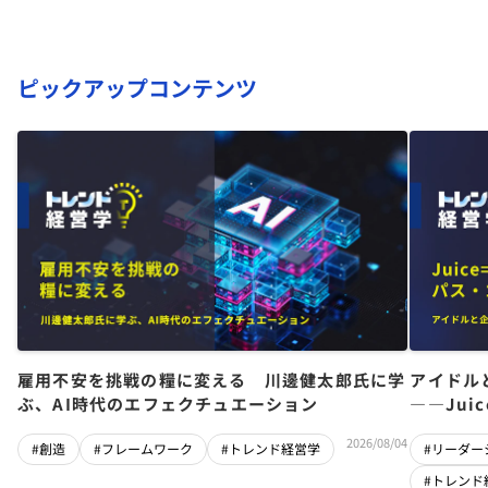
ピックアップコンテンツ
雇用不安を挑戦の糧に変える 川邊健太郎氏に学
アイドル
ぶ、AI時代のエフェクチュエーション
――Jui
チーム」
2026/08/04
#創造
#フレームワーク
#トレンド経営学
#リーダー
#トレンド