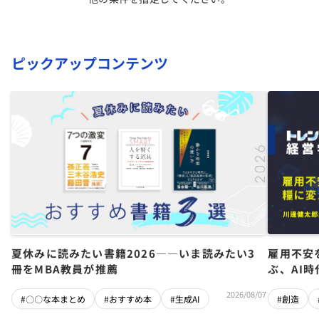
ピックアップコンテンツ
夏休みに読みたい書籍2026――いま読みたい3
雇用不安
冊をMBA教員が推薦
ぶ、AI
2026/08/07
#〇〇な本まとめ
#おすすめ本
#生成AI
#創造