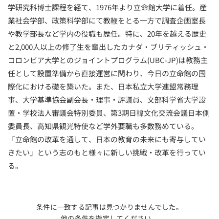
学研究科博士課程を経て、1976年より立命館大学に着任。産
業社会学部、政策科学部にて教鞭をとる一方で調査企画室長
や教学部長など学内の役職も歴任。特に、20年を越える歴史
と2,000人以上の修了生を輩出したカナダ・ブリティッシュ・
コロンビア大学とのジョイントプログラム(UBC-JP)は教務主
任として設置準備から直接運営に関わり、今日の立命館の国
際化における礎を築いた。また、日本私立大学連盟常務理
事、大学基準協会副会長・理事・評議員、文部科学省大学設
置・学校法人審議会特別委員、第3期日韓文化交流会議日本側
委員長、高知県観光特使など学外要職も多数務めている。
「立命館の改革を通して、日本の教育の未来にも寄与してい
きたい」という志のもと様々に新しい挑戦・改革を行ってい
る。
条件に一致する記事は見つかりませんでした。
他の条件を指定してください。