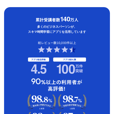
1
40
累計受講者数
万人
多くのビジネスパーソンが、
スキマ時間学習にアプリを活用しています
総レビュー数10,000件以上
アプリ総合評価
アプリ総DL数
4.5
1
00
万件
突破