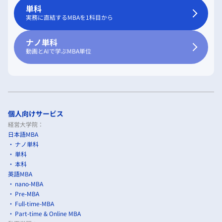
単科
実務に直結するMBAを1科目から
ナノ単科
動画とAIで学ぶMBA単位
個人向けサービス
経営大学院：
日本語MBA
ナノ単科
単科
本科
英語MBA
nano-MBA
Pre-MBA
Full-time-MBA
Part-time & Online MBA