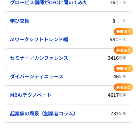
グロービス講師がCFOに聞いてみた
16
コース
学び交換
8
コース
新着あり
AIワークシフトトレンド編
58
コース
新着あり
セミナー／カンファレンス
3416
記事
新着あり
ダイバーシティニュース
46
記事
新着あり
MBA/テクノベート
4617
記事
起業家の風景（創業者コラム）
732
記事