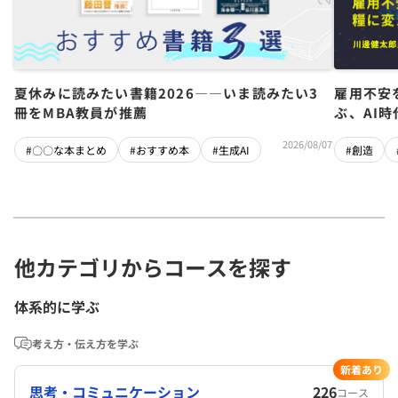
夏休みに読みたい書籍2026――いま読みたい3
雇用不安
冊をMBA教員が推薦
ぶ、AI
2026/08/07
#〇〇な本まとめ
#おすすめ本
#生成AI
#創造
他カテゴリからコースを探す
体系的に学ぶ
考え方・伝え方を学ぶ
新着あり
思考・コミュニケーション
226
コース