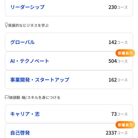
リーダーシップ
230
コース
発展的なビジネスを学ぶ
グローバル
142
コース
新着あり
AI・テクノベート
504
コース
事業開発・スタートアップ
162
コース
価値観･軸/スキルを身につける
キャリア・志
73
コース
新着あり
自己啓発
2337
コース