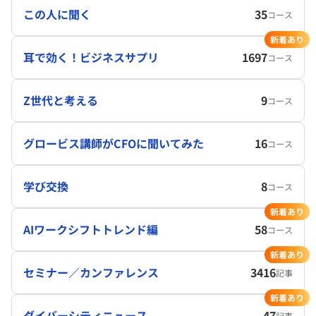
この人に聞く
35
コース
新着あり
耳で効く！ビジネスサプリ
1697
コース
Z世代と考える
9
コース
グロービス講師がCFOに聞いてみた
16
コース
学び交換
8
コース
新着あり
AIワークシフトトレンド編
58
コース
新着あり
セミナー／カンファレンス
3416
記事
新着あり
ダイバーシティニュース
47
記事