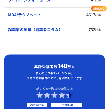
新着あり
MBA/テクノベート
4617
記事
起業家の風景（創業者コラム）
732
記事
1
40
累計受講者数
万人
多くのビジネスパーソンが、
スキマ時間学習にアプリを活用しています
総レビュー数10,000件以上
アプリ総合評価
アプリ総DL数