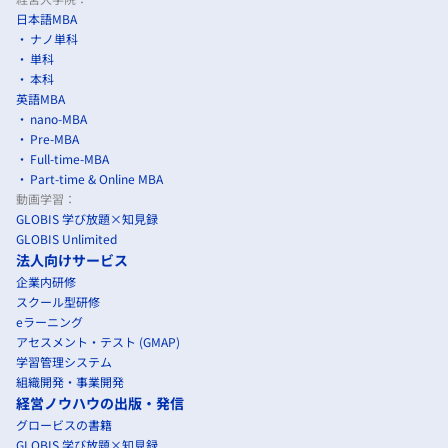
日本語MBA
ナノ単科
単科
本科
英語MBA
nano-MBA
Pre-MBA
Full-time-MBA
Part-time & Online MBA
動画学習：
GLOBIS 学び放題×知見録
GLOBIS Unlimited
法人向けサービス
企業内研修
スクール型研修
eラーニング
アセスメント・テスト (GMAP)
学習管理システム
組織開発・事業開発
経営ノウハウの出版・発信
グロービスの書籍
GLOBIS 学び放題×知見録