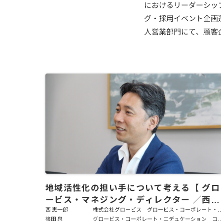
におけるリーダーシッ
グ・採用イベント企画
人営業部門にて、顧客
地域活性化の担い手について考える【 グロ
ービス・マネジング・ディレクター ／西恵
一郎】
西 恵一郎
株式会社グロービス グロービス・コーポレート・
デュケーション フェロー
篠田 泉
グロービス・コーポレート・エデュケーション コ