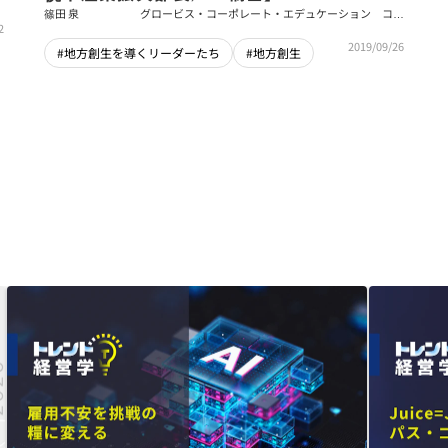
篠田 泉
グロービス・コーポレート・エデュケーション コン
2
サルタント
2019/09/26
#地方創生を導くリーダーたち
#地方創生