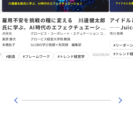
た
雇用不安を挑戦の糧に変える 川邊健太郎
アイドル
氏に学ぶ、AI時代のエフェクチュエーショ
――Jui
ン
強いチー
犬伏光
グロービス・コーポレート・エデュケーション コー
市川 有希
ポレート・ソリューション・チーム コンサルタント
髙原 康次
グロービス経営大学院 教員
本橋敦子
GLOBIS学び放題×知見録 編集部
#リーダー
#トレンド
7
2026/08/04
#創造
#フレームワーク
#トレンド経営学