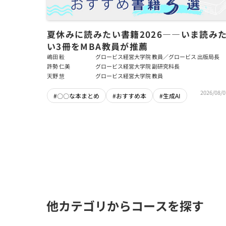
夏休みに読みたい書籍2026――いま読み
い3冊をMBA教員が推薦
嶋田 毅
グロービス経営大学院 教員／グロービス 出版局長
許勢 仁美
グロービス経営大学院 副研究科長
天野 慧
グロービス経営大学院 教員
2026/08/0
#〇〇な本まとめ
#おすすめ本
#生成AI
他カテゴリからコースを探す