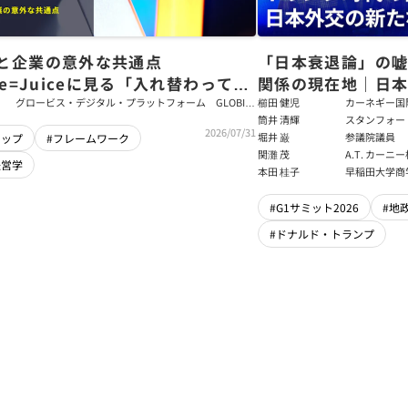
と企業の意外な共通点
「日本衰退論」の
ce=Juiceに見る「入れ替わっても
関係の現在地｜日本
ム」をつくるパス・ゴール理論
戦略【櫛田健児×
グロービス・デジタル・プラットフォーム GLOBIS
櫛田 健児
カーネギー国
学び放題 編集部・コンテンツ開発チーム
ラムディレク
筒井 清輝
スタンフォー
輝】
2026/07/31
大学アジア太
堀井 巌
参議院議員
シップ
#フレームワーク
フェロー
関灘 茂
A.T. カー
経営学
本法人会長
本田 桂子
早稲田大学商
#G1サミット2026
#地
#ドナルド・トランプ